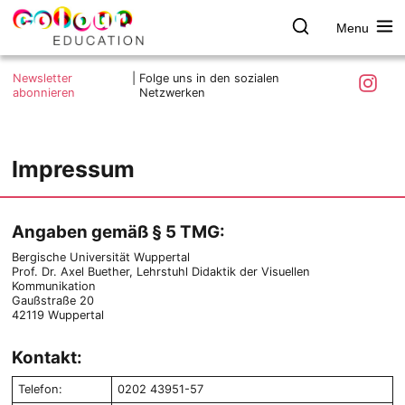
Menu
colour.education
Farbe
Search
Was ist colour.education?
entdecken
Skip
Instagra
Newsletter
|
Folge uns in den sozialen
to
abonnieren
Netzwerken
Ziele und Mitmachen
content
Kontakt
Impressum
Impressum
Datenschutzerklärung
Angaben gemäß § 5 TMG:
Bergische Universität Wuppertal
Prof. Dr. Axel Buether, Lehrstuhl Didaktik der Visuellen
Kommunikation
Gaußstraße 20
42119 Wuppertal
Kontakt:
Telefon:
0202 43951-57