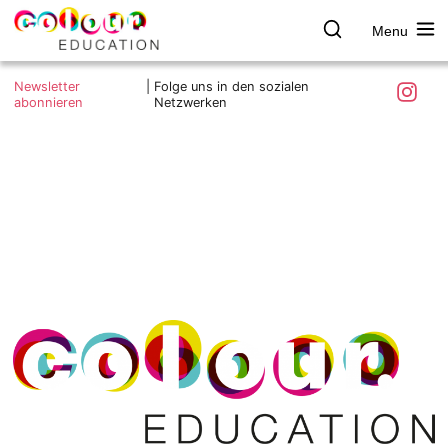
Menu
colour.education
Farbe
Search
Was ist colour.education?
entdecken
Skip
Instagra
Newsletter
|
Folge uns in den sozialen
to
abonnieren
Netzwerken
Ziele und Mitmachen
content
Kontakt
Impressum
Datenschutzerklärung