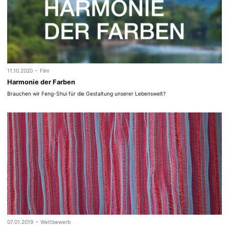
-
11.10.2020
Film
Harmonie der Farben
Brauchen wir Feng-Shui für die Gestaltung unserer Lebenswelt?
-
07.01.2019
Wettbewerb