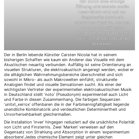
Der durch eine winzige
Öffnung eintretende weiße
Laser-Strahl wird auf der
Gegenseite durch ein
schwarzes Quadrat, das aus
dem derzeit stärksten
Absorptionsmaterial besteht
(99,7 %), nahezu vollständig
absorbiert.
Der in Berlin lebende Künstler Carsten Nicolai hat in seinem
bisherigen Schaffen wie kaum ein Anderer das Visuelle mit dem
Akustischen neuartig verbunden. Auffällig ist seine Orientierung an
visuellen Strukturen, die elektroakustisch angeregt werden, wobei er
die alltäglichen Wahrnehmungsbereiche überschreitet und sich
sowohl in Mikro- als auch Makrowelten einfühlt, strukturelle
Analogien findet und visuelle Sensationen sucht. Als einer der
wichtigsten Vertreter der experimentellen elektroakustischen Musik
in Deutschland stellt ‘noto’ (Pseudonym) experimentell auch Licht
und Farbe in diesen Zusammenhang. Die farbigen Sequenzen
‘unitxt_xerrox’ offenbaren die in der Farbmannigfaltigkeit liegende
unendliche Kombinatorik und verdeutlichen Determiniertheit und
Unvorhersehbarkeit gleichermaßen.
Die Installation ‘inver’ hingegen reduziert auf die ursächliche Polarität
von Licht und Finsternis. Zwei ‘Marken’ verweisen auf den
Gegensatz von Strahlung und Absorption in einem ‘experimentum
absorbere’.Jedes chemische Element zeigt unter gleichen