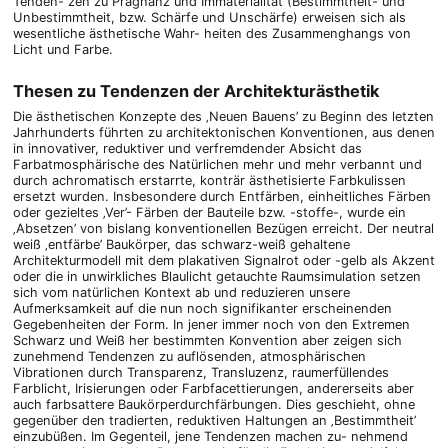
Tenden- zen zu Prägnanz und Immaterialität (Bestimmtheit- und
Unbestimmtheit, bzw. Schärfe und Unschärfe) erweisen sich als
wesentliche ästhetische Wahr- heiten des Zusammenghangs von
Licht und Farbe.
Thesen zu Tendenzen der Architekturästhetik
Die ästhetischen Konzepte des ‚Neuen Bauens’ zu Beginn des letzten
Jahrhunderts führten zu architektonischen Konventionen, aus denen
in innovativer, reduktiver und verfremdender Absicht das
Farbatmosphärische des Natürlichen mehr und mehr verbannt und
durch achromatisch erstarrte, konträr ästhetisierte Farbkulissen
ersetzt wurden. Insbesondere durch Entfärben, einheitliches Färben
oder gezieltes ‚Ver’- Färben der Bauteile bzw. -stoffe-, wurde ein
‚Absetzen’ von bislang konventionellen Bezügen erreicht. Der neutral
weiß ‚entfärbe’ Baukörper, das schwarz-weiß gehaltene
Architekturmodell mit dem plakativen Signalrot oder -gelb als Akzent
oder die in unwirkliches Blaulicht getauchte Raumsimulation setzen
sich vom natürlichen Kontext ab und reduzieren unsere
Aufmerksamkeit auf die nun noch signifikanter erscheinenden
Gegebenheiten der Form. In jener immer noch von den Extremen
Schwarz und Weiß her bestimmten Konvention aber zeigen sich
zunehmend Tendenzen zu auflösenden, atmosphärischen
Vibrationen durch Transparenz, Transluzenz, raumerfüllendes
Farblicht, Irisierungen oder Farbfacettierungen, andererseits aber
auch farbsattere Baukörperdurchfärbungen. Dies geschieht, ohne
gegenüber den tradierten, reduktiven Haltungen an ‚Bestimmtheit’
einzubüßen. Im Gegenteil, jene Tendenzen machen zu- nehmend