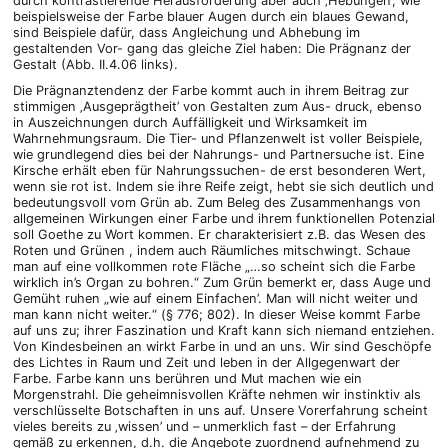
durch kontrastierende Herausforderung aber auch ‚Hebungen’, wie
beispielsweise der Farbe blauer Augen durch ein blaues Gewand,
sind Beispiele dafür, dass Angleichung und Abhebung im
gestaltenden Vor- gang das gleiche Ziel haben: Die Prägnanz der
Gestalt (Abb. II.4.06 links).
Die Prägnanztendenz der Farbe kommt auch in ihrem Beitrag zur
stimmigen ‚Ausgeprägtheit’ von Gestalten zum Aus- druck, ebenso
in Auszeichnungen durch Auffälligkeit und Wirksamkeit im
Wahrnehmungsraum. Die Tier- und Pflanzenwelt ist voller Beispiele,
wie grundlegend dies bei der Nahrungs- und Partnersuche ist. Eine
Kirsche erhält eben für Nahrungssuchen- de erst besonderen Wert,
wenn sie rot ist. Indem sie ihre Reife zeigt, hebt sie sich deutlich und
bedeutungsvoll vom Grün ab. Zum Beleg des Zusammenhangs von
allgemeinen Wirkungen einer Farbe und ihrem funktionellen Potenzial
soll Goethe zu Wort kommen. Er charakterisiert z.B. das Wesen des
Roten und Grünen , indem auch Räumliches mitschwingt. Schaue
man auf eine vollkommen rote Fläche „…so scheint sich die Farbe
wirklich in’s Organ zu bohren.“ Zum Grün bemerkt er, dass Auge und
Gemüht ruhen „wie auf einem Einfachen’. Man will nicht weiter und
man kann nicht weiter.“ (§ 776; 802). In dieser Weise kommt Farbe
auf uns zu; ihrer Faszination und Kraft kann sich niemand entziehen.
Von Kindesbeinen an wirkt Farbe in und an uns. Wir sind Geschöpfe
des Lichtes in Raum und Zeit und leben in der Allgegenwart der
Farbe. Farbe kann uns berühren und Mut machen wie ein
Morgenstrahl. Die geheimnisvollen Kräfte nehmen wir instinktiv als
verschlüsselte Botschaften in uns auf. Unsere Vorerfahrung scheint
vieles bereits zu ‚wissen’ und – unmerklich fast – der Erfahrung
gemäß zu erkennen, d.h. die Angebote zuordnend aufnehmend zu