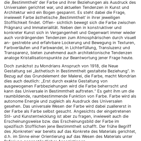
die ‚Bestimmtheit’ der Farbe und ihrer Beziehungen als Ausdruck des
Universalen gerichtet war, und aktuellen Tendenzen in Kunst und
Architektur wird ein Bogen gespannt. Es steht dabei die Frage,
inwieweit Farbe ästhetische ‚Bestimmtheit’ in ihrer jeweiligen
Stofflichkeit findet. Offen- sichtlich bewegt sich die Farbe zwischen
Prägnanz und Immaterialität. Neben den in konstruktiver und
konkreter Kunst sich in Vergangenheit und Gegenwart immer wieder
auch vordrängenden Tendenzen zum Atmosphärischen durch visuell
an- gestrebte und erfahrbare Lockerung und Bewegung in Texturen,
Farbverläufen und Farbwandel, in Lichterfüllung, Transluzenz und
Transparenz, bieten zunehmend auch architektonische Tendenzen
analoge Kristallisationspunkte zur Beantwortung jener Frage heute.
Doch zunächst zu Mondrians Anspruch von 1918, die Neue
Gestaltung sei „ästhetisch in Bestimmtheit gestaltete Beziehung“. In
Bezug auf das Grundelement der Malerei, die Farbe, macht Mondrian
dies auch deutlich: „Erst durch exakte Gestaltung von
ausgewogenen Farbbeziehungen wird die Farbe beherrscht und
kann das Universale in Bestimmtheit auftreten.“ Es geht ihm um die
raumbildende, raumbestimmende Funktion von Farbe. Farbe wird als
autonome Energie und zugleich als Ausdruck des Universalen
gesehen. Das universale Wesen der Farbe wird dabei zuallererst in
der Farbe als Farbe selbst gesucht. Angesichts der eingetretenen
Stil- und Kunstentwicklung ist aber zu fragen, inwieweit auch die
Erscheinungsweise bzw. das Erscheinungsbild der Farbe im
spezifisch Stofflichen jene Bestimmtheit schafft. Der frühe Begriff
des ‚Konkreten’ war bereits auf das Konkrete des Materials gerichtet,
d.h. im Sinne einer Orientierung auf das Wesen des Materials unter