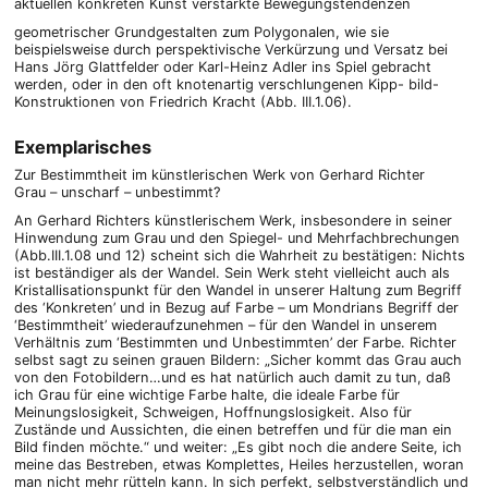
aktuellen konkreten Kunst verstärkte Bewegungstendenzen
geometrischer Grundgestalten zum Polygonalen, wie sie
beispielsweise durch perspektivische Verkürzung und Versatz bei
Hans Jörg Glattfelder oder Karl-Heinz Adler ins Spiel gebracht
werden, oder in den oft knotenartig verschlungenen Kipp- bild-
Konstruktionen von Friedrich Kracht (Abb. III.1.06).
Exemplarisches
Zur Bestimmtheit im künstlerischen Werk von Gerhard Richter
Grau – unscharf – unbestimmt?
An Gerhard Richters künstlerischem Werk, insbesondere in seiner
Hinwendung zum Grau und den Spiegel- und Mehrfachbrechungen
(Abb.III.1.08 und 12) scheint sich die Wahrheit zu bestätigen: Nichts
ist beständiger als der Wandel. Sein Werk steht vielleicht auch als
Kristallisationspunkt für den Wandel in unserer Haltung zum Begriff
des ‘Konkreten’ und in Bezug auf Farbe – um Mondrians Begriff der
‘Bestimmtheit’ wiederaufzunehmen – für den Wandel in unserem
Verhältnis zum ‘Bestimmten und Unbestimmten’ der Farbe. Richter
selbst sagt zu seinen grauen Bildern: „Sicher kommt das Grau auch
von den Fotobildern…und es hat natürlich auch damit zu tun, daß
ich Grau für eine wichtige Farbe halte, die ideale Farbe für
Meinungslosigkeit, Schweigen, Hoffnungslosigkeit. Also für
Zustände und Aussichten, die einen betreffen und für die man ein
Bild finden möchte.“ und weiter: „Es gibt noch die andere Seite, ich
meine das Bestreben, etwas Komplettes, Heiles herzustellen, woran
man nicht mehr rütteln kann. In sich perfekt, selbstverständlich und