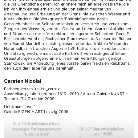
die ins Unendliche gehen. Ich erinnere mich an eine Postkarte, die
ich von ihm einmal erhielt und die von seiner meditativen
Anschauung und Erbauung an der Grenzlinie zwischen Wasser und
Küste kündete. Die Werkgruppe ‘Fraktale’ scheint deren
Gebrochenheit und Selbstähnlichkeit zu vermitteln und zeugt vom
Züngeln des Wassers, von der Gischt und dem bizarren Aufbäumen
und Strudeln an der Härte tektonisch lagernder Schichten. Gert. F.
Bär schreibt wohl mit Recht über Stankowski, daß dieser die Bücher
von Benoit Mandelbrot nicht gelesen, aber das fraktale Wesen der
Natur selbst mit wachen Augen erfaßt hätte. In der künstlerischen
Umsetzung wird die meist satte Farbe oft von reich gestaffelten
Graustufungen aufgenommen. In seinen Vermittlungen genügt
Stankowski die Andeutung jenes vorstellbaren fraktalen Reichtums,
den auch die Farbe für uns bereithält.
Carsten Nicolai
Farbsequenzen ‘unitxt_xerrox
Ausstellung ,color continuo’ 1810…2010..’ Altana-Galerie KUNST +
Technik, TU Dresden 2009
Lichtraum ‘inver’
Galerie EIGEN + ART Leipzig 2005
III.4.13
Elektroakustisch
erzeugte Farbsequenzen
III.4.14
Rauminstallation
‘unixt_xerrox‘
‚inver‘ 2005