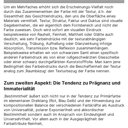
Um ein Mehrfaches erhöht sich die Erscheinungs-Vielfalt noch
durch das Zusammenwirken der Farbe mit der Textur, d.h. der
Gesamtheit des Gesichteindrucks, den uns die Oberfläche eines
Materials vermittelt. Textur, Struktur, Faktur und Duktus sind visuelle
Gegebenheiten, die wir eigentlich dem Formbereich und nicht der
Farbe zuweisen. Doch wird sofort am visuellen Eindruck
beispielsweise von Rauheit, Feinheit, Mattheit oder Glätte auch
deutlich, wie sehr Farbeindrücke mit der texturabhängigen
Verschattung, Trübung, Aufhellung oder Glanzwirkung infolge
Absorption, Transmission bzw. Reflexion zusammenhängen.
Beispielsweise erhalten wir von schwarzem Samt einen spezifisch
anderen Farbeindruck als von einer rußgeschwärzten Glasscheibe
oder einer schwarz durchgefärbten Kunststofffolie. Man kann jene
Bedingtheit des Farbeindrucks durch die Beschaffenheit der Textur
analog zum ‚Raumbezug‘ den Texturbezug der Farbe nennen.
Zum zweiten Aspekt: Die Tendenz zu Prägnanz und
Immaterialität
‚Bestimmtheit‘ äußert sich nicht nur in der Tendenz zur Primärfarbe
im elementaren Dreiklang (Rot, Blau Gelb) und der Hinwendung zur
kompositionellen Balance der verschiedenen Farbkräfte als Ausdruck
von Universalität, polarer Exponiertheit und akkordischer
Bestimmtheit sondern auch im Anspruch von Eindeutigkeit und
Unversehrtheit. Vor allem auch in der Ausgeprägtheit der
Farbattribute Reinheit,