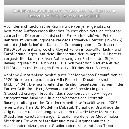
III.4.06
Wanddetail aus dem Meisterhaus von Paul Klee in
Dessau (um 1925, Rekonstruktion 2003)
Auch der architektonische Raum wurde von jeher genutzt, um
bestimmte Auffassungen über das Raumerlebnis deutlich erfahrbar
zu machen. Die expressionistische ‚Farbkathedrale‘ von Peter
Behrens im Verwaltungsgebäude der Farbwerke Hoechst (1924/25)
oder die ‚Lichtfallen‘ der Kapelle in Ronchamp von Le Corbusier
(1950/55) vermitteln, welche Möglichkeiten in bewußter Licht- und
Farbführung liegen. Auf dem Hintergrund der im Kapitel III.1 bereits
vorgestellten konstruktiven Auffassung von Farbe in der Stijl-
Bewegung stellt z.B. auch das Haus Schröder von Gerriet Rietveld
(1923) einen modellartigen Proto- typ für das Neue Bauen dar.
Ähnliche Ausstrahlung besitzt auch Piet Mondrians Entwurf, den er
1926 für einen Innenraum der Villa Bienert in Dresden sshuf
(Abb.III.4.04). Die raumgreifend in Relation gesetzten Flächen in den
Farben Gelb, Rot, Blau, Schwarz und Weiß sowie einigen
Grauschattierungen brachten das neue konstruktive Anliegen
stringent zum Ausdruck. In einer Werkstatt des Lehrstuhl
Raumgestaltung an der Dresdner Architekturfakultät wurde 2006
jener Entwurf als 3D-Modell im Maßstab 1:5 auf der Grundlage der
Originalpläne räumlich umgesetzt. In der Galerie Neue Meister der
Staatlichen Kunstsammlungen Dresden wurde jenes Modell neben
Mondrians Entwurf präsentiert und zum Ausgangspunkt für
Auseinandersetzungen der Studierenden mit Mondrians Theorie.