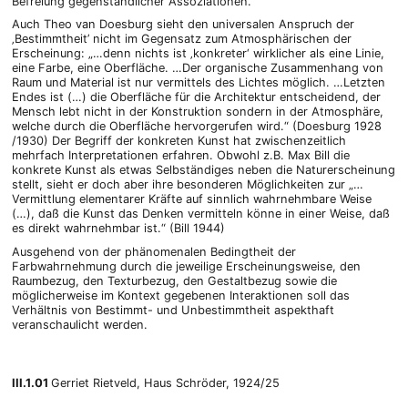
Befreiung gegenständlicher Assoziationen.
Auch Theo van Doesburg sieht den universalen Anspruch der
‚Bestimmtheit’ nicht im Gegensatz zum Atmosphärischen der
Erscheinung: „…denn nichts ist ‚konkreter‘ wirklicher als eine Linie,
eine Farbe, eine Oberfläche. …Der organische Zusammenhang von
Raum und Material ist nur vermittels des Lichtes möglich. …Letzten
Endes ist (…) die Oberfläche für die Architektur entscheidend, der
Mensch lebt nicht in der Konstruktion sondern in der Atmosphäre,
welche durch die Oberfläche hervorgerufen wird.“ (Doesburg 1928
/1930) Der Begriff der konkreten Kunst hat zwischenzeitlich
mehrfach Interpretationen erfahren. Obwohl z.B. Max Bill die
konkrete Kunst als etwas Selbständiges neben die Naturerscheinung
stellt, sieht er doch aber ihre besonderen Möglichkeiten zur „…
Vermittlung elementarer Kräfte auf sinnlich wahrnehmbare Weise
(…), daß die Kunst das Denken vermitteln könne in einer Weise, daß
es direkt wahrnehmbar ist.“ (Bill 1944)
Ausgehend von der phänomenalen Bedingtheit der
Farbwahrnehmung durch die jeweilige Erscheinungsweise, den
Raumbezug, den Texturbezug, den Gestaltbezug sowie die
möglicherweise im Kontext gegebenen Interaktionen soll das
Verhältnis von Bestimmt- und Unbestimmtheit aspekthaft
veranschaulicht werden.
III.1.01
Gerriet Rietveld, Haus Schröder, 1924/25