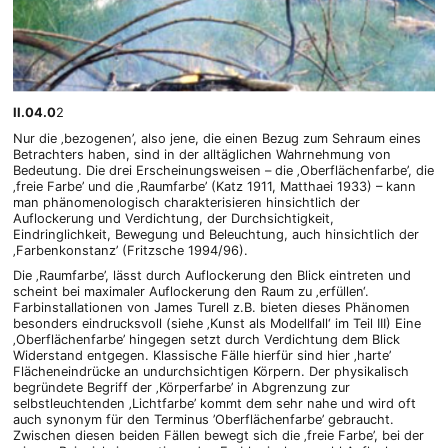
II.04.0
2
Nur die ‚bezogenen’, also jene, die einen Bezug zum Sehraum eines
Betrachters haben, sind in der alltäglichen Wahrnehmung von
Bedeutung. Die drei Erscheinungsweisen – die ‚Oberflächenfarbe’, die
‚freie Farbe’ und die ‚Raumfarbe’ (Katz 1911, Matthaei 1933) – kann
man phänomenologisch charakterisieren hinsichtlich der
Auflockerung und Verdichtung, der Durchsichtigkeit,
Eindringlichkeit, Bewegung und Beleuchtung, auch hinsichtlich der
‚Farbenkonstanz’ (Fritzsche 1994/96).
Die ‚Raumfarbe’, lässt durch Auflockerung den Blick eintreten und
scheint bei maximaler Auflockerung den Raum zu ‚erfüllen‘.
Farbinstallationen von James Turell z.B. bieten dieses Phänomen
besonders eindrucksvoll (siehe ‚Kunst als Modellfall‘ im Teil III) Eine
‚Oberflächenfarbe’ hingegen setzt durch Verdichtung dem Blick
Widerstand entgegen. Klassische Fälle hierfür sind hier ‚harte’
Flächeneindrücke an undurchsichtigen Körpern. Der physikalisch
begründete Begriff der ‚Körperfarbe’ in Abgrenzung zur
selbstleuchtenden ‚Lichtfarbe’ kommt dem sehr nahe und wird oft
auch synonym für den Terminus ’Oberflächenfarbe’ gebraucht.
Zwischen diesen beiden Fällen bewegt sich die ‚freie Farbe’, bei der