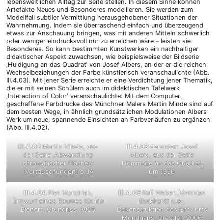
lebensweltlichen Alltag zur Seite stellen. In diesem Sinne können
Artefakte Neues und Besonderes modellieren. Sie werden zum
Modellfall subtiler Vermittlung herausgehobener Situationen der
Wahrnehmung. Indem sie überraschend einfach und überzeugend
etwas zur Anschauung bringen, was mit anderen Mitteln schwerlich
oder weniger eindrucksvoll nur zu erreichen wäre – leisten sie
Besonderes. So kann bestimmten Kunstwerken ein nachhaltiger
didaktischer Aspekt zuwachsen, wie beispielsweise der Bildserie
‚Huldigung an das Quadrat‘ von Josef Albers, an der er die reichen
Wechselbeziehungen der Farbe künstlerisch veranschaulichte (Abb.
III.4.03). Mit jener Serie erreichte er eine Verdichtung jener Thematik,
die er mit seinen Schülern auch im didaktischen Tafelwerk
‚Interaction of Color‘ veranschaulichte. Mit dem Computer
geschaffene Farbdrucke des Münchner Malers Martin Minde sind auf
dem besten Wege, in ähnlich grundsätzlichen Modulationen Albers
Werk um neue, spannende Einsichten an Farbverläufen zu ergänzen
(Abb. III.4.02).
III.4.02
Martin Minde, aus
III.4.03
darunter: Josef
der Serie ‚Abwandlung
Albers, aus der Serie
chromatischer Flächen‘
‚Hommage an das Quadrat‘,
(Vertauschungen) o.JA
um 1950
III.4.04
Piet Mondrian,
III.4.05
Ralf Weber, Matthias
Entwurf eines Raumes für Ida
Burkhardt u.a.,
Bienert, Grundriss, 1926
Dekonstruktion des Entwurfs
Mondrians, Dresden 2006