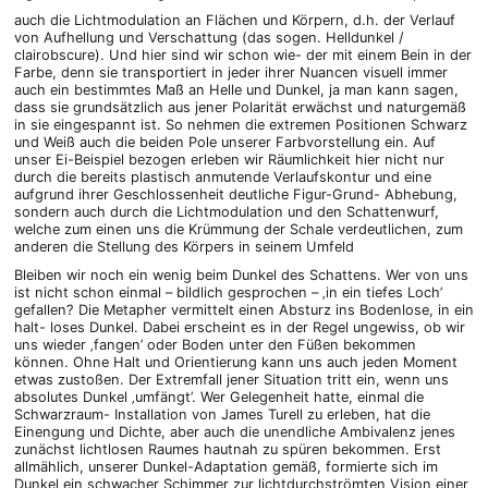
auch die Lichtmodulation an Flächen und Körpern, d.h. der Verlauf
von Aufhellung und Verschattung (das sogen. Helldunkel /
clairobscure). Und hier sind wir schon wie- der mit einem Bein in der
Farbe, denn sie transportiert in jeder ihrer Nuancen visuell immer
auch ein bestimmtes Maß an Helle und Dunkel, ja man kann sagen,
dass sie grundsätzlich aus jener Polarität erwächst und naturgemäß
in sie eingespannt ist. So nehmen die extremen Positionen Schwarz
und Weiß auch die beiden Pole unserer Farbvorstellung ein. Auf
unser Ei-Beispiel bezogen erleben wir Räumlichkeit hier nicht nur
durch die bereits plastisch anmutende Verlaufskontur und eine
aufgrund ihrer Geschlossenheit deutliche Figur-Grund- Abhebung,
sondern auch durch die Lichtmodulation und den Schattenwurf,
welche zum einen uns die Krümmung der Schale verdeutlichen, zum
anderen die Stellung des Körpers in seinem Umfeld
Bleiben wir noch ein wenig beim Dunkel des Schattens. Wer von uns
ist nicht schon einmal – bildlich gesprochen – ‚in ein tiefes Loch’
gefallen? Die Metapher vermittelt einen Absturz ins Bodenlose, in ein
halt- loses Dunkel. Dabei erscheint es in der Regel ungewiss, ob wir
uns wieder ‚fangen’ oder Boden unter den Füßen bekommen
können. Ohne Halt und Orientierung kann uns auch jeden Moment
etwas zustoßen. Der Extremfall jener Situation tritt ein, wenn uns
absolutes Dunkel ‚umfängt’. Wer Gelegenheit hatte, einmal die
Schwarzraum- Installation von James Turell zu erleben, hat die
Einengung und Dichte, aber auch die unendliche Ambivalenz jenes
zunächst lichtlosen Raumes hautnah zu spüren bekommen. Erst
allmählich, unserer Dunkel-Adaptation gemäß, formierte sich im
Dunkel ein schwacher Schimmer zur lichtdurchströmten Vision einer