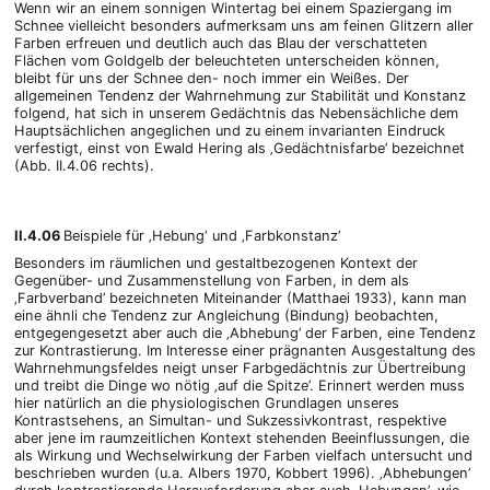
Wenn wir an einem sonnigen Wintertag bei einem Spaziergang im
Schnee vielleicht besonders aufmerksam uns am feinen Glitzern aller
Farben erfreuen und deutlich auch das Blau der verschatteten
Flächen vom Goldgelb der beleuchteten unterscheiden können,
bleibt für uns der Schnee den- noch immer ein Weißes. Der
allgemeinen Tendenz der Wahrnehmung zur Stabilität und Konstanz
folgend, hat sich in unserem Gedächtnis das Nebensächliche dem
Hauptsächlichen angeglichen und zu einem invarianten Eindruck
verfestigt, einst von Ewald Hering als ‚Gedächtnisfarbe’ bezeichnet
(Abb. II.4.06 rechts).
II.4.06
Beispiele für ‚Hebung‘ und ‚Farbkonstanz‘
Besonders im räumlichen und gestaltbezogenen Kontext der
Gegenüber- und Zusammenstellung von Farben, in dem als
‚Farbverband’ bezeichneten Miteinander (Matthaei 1933), kann man
eine ähnli che Tendenz zur Angleichung (Bindung) beobachten,
entgegengesetzt aber auch die ‚Abhebung’ der Farben, eine Tendenz
zur Kontrastierung. Im Interesse einer prägnanten Ausgestaltung des
Wahrnehmungsfeldes neigt unser Farbgedächtnis zur Übertreibung
und treibt die Dinge wo nötig ‚auf die Spitze’. Erinnert werden muss
hier natürlich an die physiologischen Grundlagen unseres
Kontrastsehens, an Simultan- und Sukzessivkontrast, respektive
aber jene im raumzeitlichen Kontext stehenden Beeinflussungen, die
als Wirkung und Wechselwirkung der Farben vielfach untersucht und
beschrieben wurden (u.a. Albers 1970, Kobbert 1996). ‚Abhebungen’