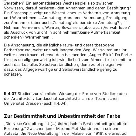
‚verstehen’. Ein automatisiertes Wechselspiel also zwischen
Vorwissen, darauf basieren- den Annahmen und deren Bestätigung?
Ein Sprachspiel zeigt uns Wesentliches im Verhältnis von Anmutung
und Wahrnehmen: …Anmutung, Annahme, Vermutung, Ermutigung
zur Annahme, (aber auch ‚Zumutung’ als paradoxe Anmutung?),
Nehmen, Vernehmen, Wahren, Bewahren. (aber auch ‚Verwahrlosen’
als Ausdruck von ‚nicht in acht nehmen’/‚keine Aufmerksamkeit
schenken’) Wahrnehmen…
Die Anschauung, die alltägliche raum- und gestaltbezogene
Farberfahrung, weist uns seit langem den Weg. Wir sollten uns ihr
weiter anvertrauen, ebenso dem belebenden „Augen-Blick“. Da Farbe
für uns so allgegenwärtig ist, wie die Luft zum Atmen, teilt sie mit ihr
auch das Los alles Selbstverständlichen, denn zu oft neigen wir
dazu, das Allgegenwärtige und Selbstverständliche gering zu
schätzen.
II.4.07
Studien zur räumliche Wirkung der Farbe von Studierenden
der Architektur / Landaschaftsarchitektur an der Technischen
Universität Dresden (auch II.4.04)
Zur Bestimmtheit und Unbestimmtheit der Farbe
„Die Neue Gestaltung ist (…) ästhetisch in Bestimmtheit gestaltete
Beziehung.“ Zwischen jener Maxime Piet Mondrians in seinem
Aufsatz ‚Die Neue Gestaltung in der Malerei von 1918’, die einst auf