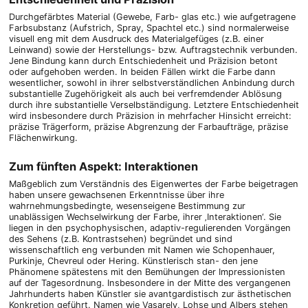
Durchgefärbtes Material (Gewebe, Farb- glas etc.) wie aufgetragene
Farbsubstanz (Aufstrich, Spray, Spachtel etc.) sind normalerweise
visuell eng mit dem Ausdruck des Materialgefüges (z.B. einer
Leinwand) sowie der Herstellungs- bzw. Auftragstechnik verbunden.
Jene Bindung kann durch Entschiedenheit und Präzision betont
oder aufgehoben werden. In beiden Fällen wirkt die Farbe dann
wesentlicher, sowohl in ihrer selbstverständlichen Anbindung durch
substantielle Zugehörigkeit als auch bei verfremdender Ablösung
durch ihre substantielle Verselbständigung. Letztere Entschiedenheit
wird insbesondere durch Präzision in mehrfacher Hinsicht erreicht:
präzise Trägerform, präzise Abgrenzung der Farbaufträge, präzise
Flächenwirkung.
Zum fünften Aspekt: Interaktionen
Maßgeblich zum Verständnis des Eigenwertes der Farbe beigetragen
haben unsere gewachsenen Erkenntnisse über ihre
wahrnehmungsbedingte, wesenseigene Bestimmung zur
unablässigen Wechselwirkung der Farbe, ihrer ‚Interaktionen‘. Sie
liegen in den psychophysischen, adaptiv-regulierenden Vorgängen
des Sehens (z.B. Kontrastsehen) begründet und sind
wissenschaftlich eng verbunden mit Namen wie Schopenhauer,
Purkinje, Chevreul oder Hering. Künstlerisch stan- den jene
Phänomene spätestens mit den Bemühungen der Impressionisten
auf der Tagesordnung. Insbesondere in der Mitte des vergangenen
Jahrhunderts haben Künstler sie avantgardistisch zur ästhetischen
Konkretion geführt. Namen wie Vasarely, Lohse und Albers stehen