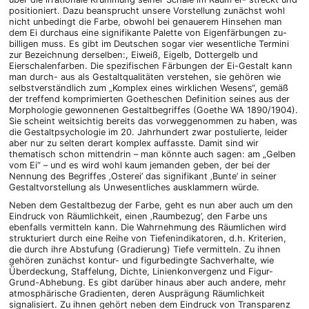
positioniert. Dazu beansprucht unsere Vorstellung zunächst wohl
nicht unbedingt die Farbe, obwohl bei genauerem Hinsehen man
dem Ei durchaus eine signifikante Palette von Eigenfärbungen zu-
billigen muss. Es gibt im Deutschen sogar vier wesentliche Termini
zur Bezeichnung derselben:, Eiweiß, Eigelb, Dottergelb und
Eierschalenfarben. Die spezifischen Färbungen der Ei-Gestalt kann
man durch- aus als Gestaltqualitäten verstehen, sie gehören wie
selbstverständlich zum „Komplex eines wirklichen Wesens“, gemäß
der treffend komprimierten Goetheschen Definition seines aus der
Morphologie gewonnenen Gestaltbegriffes (Goethe WA 1890/1904).
Sie scheint weitsichtig bereits das vorweggenommen zu haben, was
die Gestaltpsychologie im 20. Jahrhundert zwar postulierte, leider
aber nur zu selten derart komplex auffasste. Damit sind wir
thematisch schon mittendrin – man könnte auch sagen: am „Gelben
vom Ei“ – und es wird wohl kaum jemanden geben, der bei der
Nennung des Begriffes ‚Osterei’ das signifikant ‚Bunte’ in seiner
Gestaltvorstellung als Unwesentliches ausklammern würde.
Neben dem Gestaltbezug der Farbe, geht es nun aber auch um den
Eindruck von Räumlichkeit, einen ‚Raumbezug’, den Farbe uns
ebenfalls vermitteln kann. Die Wahrnehmung des Räumlichen wird
strukturiert durch eine Reihe von Tiefenindikatoren, d.h. Kriterien,
die durch ihre Abstufung (Gradierung) Tiefe vermitteln. Zu ihnen
gehören zunächst kontur- und figurbedingte Sachverhalte, wie
Überdeckung, Staffelung, Dichte, Linienkonvergenz und Figur-
Grund-Abhebung. Es gibt darüber hinaus aber auch andere, mehr
atmosphärische Gradienten, deren Ausprägung Räumlichkeit
signalisiert. Zu ihnen gehört neben dem Eindruck von Transparenz