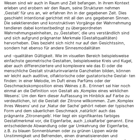
Wesen sind wir auch in Raum und Zeit befangen. In ihrem Kontext
erleben und erobern wir den Raum, seine Strukturen nehmen
‚Gestalt’ für uns an, wir erfahren ihn in der gegebenen Zeit. Dies
geschieht intentional gerichtet mit all den uns gegebenen Sinnen.
Die selektierenden und konstruktiven Vorgänge der Wahrnehmung
tendieren dabei kontextbedingt zu übergeordneten
Wahrnehmungseinheiten, zu ‚Gestalten’, die uns verständlich sind
und sich aufgrund prägnanter Merkmale (Gestaltqualitäten)
hervorheben. Dies bezieht sich nicht nur auf den Gesichtssinn,
sondern hat ebenso für andere Sinnesmodalitäten
und -qualitäten Gültigkeit. Wie im visuellen Bereich beispielsweise
einfachste geometrische Gestalten, beispielsweise Kreis und Kugel,
aber auch differenziertere und komplexere wie das Ei oder die
menschliche Gestalt strukturinvariante Ganzheiten bilden, können
wir leicht auch auditive, olfaktorische oder gustatorische Gestal- ten
finden: in einer Melodie, im Duft eines Parfüms oder der
Geschmackskomposition eines Weines z.B.. Erinnert sei hier noch
einmal an die Definition von Gestalt als ‚Komplex eines wirklichen
Wesens’. Um den Kern dieser Auffassung im Hinblick auf Farbe zu
verdeutlichen, ist die Gestalt der Zitrone willkommen. Zum ‚Komplex
ihres Wesens’ und zur ‚Natur der Sache’ gehört neben der typischen
Form und dem säuerlichen Geschmack ‚natürlich‘ auch das
prägnante ‚Zitronengelb’. Hier liegt ein signifikantes farbiges
Gestaltmerkmal vor, die Eigenfarbe, auch ‚Lokalfarbe’ genannt. Eine
entscheidende Abwandlung oder gar Umkehrung der Eigenfarbe,
z.B. zu blauen Sonnenblumen oder zu grünen Lippen würde
Unstimmigkeit und Befremden, einen dramatisierenden und