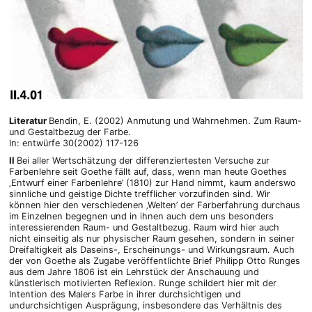
Literatur
Bendin, E. (2002) Anmutung und Wahrnehmen. Zum Raum-
und Gestaltbezug der Farbe.
In: entwürfe 30(2002) 117-126
II
Bei aller Wertschätzung der differenziertesten Versuche zur
Farbenlehre seit Goethe fällt auf, dass, wenn man heute Goethes
‚Entwurf einer Farbenlehre’ (1810) zur Hand nimmt, kaum anderswo
sinnliche und geistige Dichte trefflicher vorzufinden sind. Wir
können hier den verschiedenen ‚Welten’ der Farberfahrung durchaus
im Einzelnen begegnen und in ihnen auch dem uns besonders
interessierenden Raum- und Gestaltbezug. Raum wird hier auch
nicht einseitig als nur physischer Raum gesehen, sondern in seiner
Dreifaltigkeit als Daseins-, Erscheinungs- und Wirkungsraum. Auch
der von Goethe als Zugabe veröffentlichte Brief Philipp Otto Runges
aus dem Jahre 1806 ist ein Lehrstück der Anschauung und
künstlerisch motivierten Reflexion. Runge schildert hier mit der
Intention des Malers Farbe in ihrer durchsichtigen und
undurchsichtigen Ausprägung, insbesondere das Verhältnis des