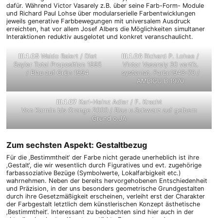
dafür. Während Victor Vasarely z.B. über seine Farb-Form- Module
und Richard Paul Lohse über modularserielle Farbentwicklungen
jeweils generative Farbbewegungen mit universalem Ausdruck
erreichten, hat vor allem Josef Albers die Möglichkeiten simultaner
Interaktionen reduktiv ausgelotet und konkret veranschaulicht.
III.1.05
Waldo Balert / Diet
III.1.06
Richard P. Lohse /
Sayler Total Proposition 1995
Victor Vasarely 30 vertik.
/ Blau auf Grün 1994
systemat. Farbr.1943-70 /
AMBIGU B 1970
III.1.07
Karl-Heinz Adler / F. Kracht
Von Karmin bis Orange 2000 / Blau u.Schwarz auf gelbem
Grund o.JA
Zum sechsten Aspekt: Gestaltbezug
Für die ‚Bestimmtheit‘ der Farbe nicht gerade unerheblich ist ihre
‚Gestalt‘, die wir wesentlich durch Figuratives und evt. zugehörige
farbassoziative Bezüge (Symbolwerte, Lokalfarbigkeit etc.)
wahrnehmen. Neben der bereits hervorgehobenen Entschiedenheit
und Präzision, in der uns besonders geometrische Grundgestalten
durch ihre Gesetzmäßigkeit erscheinen, verleiht erst der Charakter
der Farbgestalt letztlich dem künstlerischen Konzept ästhetische
‚Bestimmtheit‘. Interessant zu beobachten sind hier auch in der