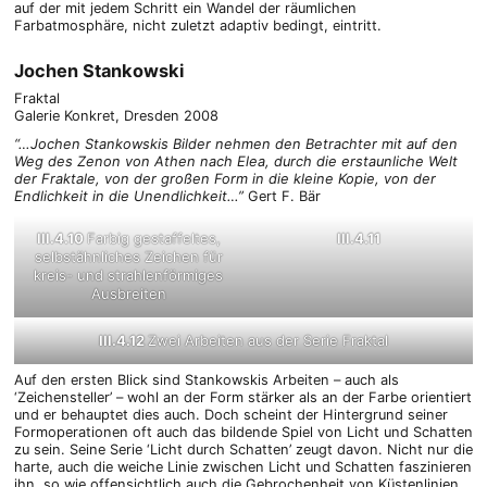
auf der mit jedem Schritt ein Wandel der räumlichen
Farbatmosphäre, nicht zuletzt adaptiv bedingt, eintritt.
Jochen Stankowski
Fraktal
Galerie Konkret, Dresden 2008
“…Jochen Stankowskis Bilder nehmen den Betrachter mit auf den
Weg des Zenon von Athen nach Elea, durch die erstaunliche Welt
der Fraktale, von der großen Form in die kleine Kopie, von der
Endlichkeit in die Unendlichkeit…”
Gert F. Bär
III.4.10
Farbig gestaffeltes,
III.4.11
selbstähnliches Zeichen für
kreis- und strahlenförmiges
Ausbreiten
III.4.12
Zwei Arbeiten aus der Serie Fraktal
Auf den ersten Blick sind Stankowskis Arbeiten – auch als
‘Zeichensteller’ – wohl an der Form stärker als an der Farbe orientiert
und er behauptet dies auch. Doch scheint der Hintergrund seiner
Formoperationen oft auch das bildende Spiel von Licht und Schatten
zu sein. Seine Serie ‘Licht durch Schatten’ zeugt davon. Nicht nur die
harte, auch die weiche Linie zwischen Licht und Schatten faszinieren
ihn, so wie offensichtlich auch die Gebrochenheit von Küstenlinien,