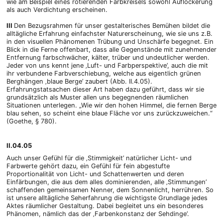
wie am Beispiel eines rotierenden Farbkreisels sowohl Auflockerung
als auch Verdichtung erscheinen.
III
Den Bezugsrahmen für unser gestalterisches Bemühen bildet die
alltägliche Erfahrung einfachster Naturerscheinung, wie sie uns z.B.
in den visuellen Phänomenen Trübung und Unschärfe begegnet. Ein
Blick in die Ferne offenbart, dass alle Gegenstände mit zunehmender
Entfernung farbschwächer, kälter, trüber und undeutlicher werden.
Jeder von uns kennt jene ‚Luft- und Farbperspektive’, auch die mit
ihr verbundene Farbverschiebung, welche aus eigentlich grünen
Berghängen ‚blaue Berge’ zaubert (Abb. II.4.05).
Erfahrungstatsachen dieser Art haben dazu geführt, dass wir sie
grundsätzlich als Muster allen uns begegnenden räumlichen
Situationen unterlegen. „Wie wir den hohen Himmel, die fernen Berge
blau sehen, so scheint eine blaue Fläche vor uns zurückzuweichen.“
(Goethe, § 780).
II.04.05
Auch unser Gefühl für die ‚Stimmigkeit’ natürlicher Licht- und
Farbwerte gehört dazu, ein Gefühl für fein abgestufte
Proportionalität von Licht- und Schattenwerten und deren
Einfärbungen, die aus dem alles dominierenden, alle ‚Stimmungen’
schaffenden gemeinsamen Nenner, dem Sonnenlicht, herrühren. So
ist unsere alltägliche Seherfahrung die wichtigste Grundlage jedes
Aktes räumlicher Gestaltung. Dabei begleitet uns ein besonderes
Phänomen, nämlich das der ‚Farbenkonstanz der Sehdinge’.