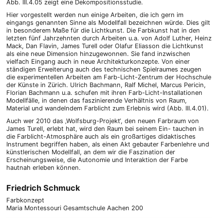
Abb. III.4.05 zeigt eine Dekompositionsstudie.
Hier vorgestellt werden nun einige Arbeiten, die ich gern im
eingangs genannten Sinne als Modellfall bezeichnen würde. Dies gilt
in besonderem Maße für die Lichtkunst. Die Farbkunst hat in den
letzten fünf Jahrzehnten durch Arbeiten u.a. von Adolf Luther, Heinz
Mack, Dan Flavin, James Turell oder Olafur Eliasson die Lichtkunst
als eine neue Dimension hinzugewonnen. Sie fand inzwischen
vielfach Eingang auch in neue Architekturkonzepte. Von einer
ständigen Erweiterung auch des technischen Spielraumes zeugen
die experimentellen Arbeiten am Farb-Licht-Zentrum der Hochschule
der Künste in Zürich. Ulrich Bachmann, Ralf Michel, Marcus Pericin,
Florian Bachmann u.a. schufen mit ihren Farb-Licht-Installationen
Modellfälle, in denen das faszinierende Verhältnis von Raum,
Material und wandelndem Farblicht zum Erlebnis wird (Abb. III.4.01).
Auch wer 2010 das ‚Wolfsburg-Projekt‘, den neuen Farbraum von
James Turell, erlebt hat, wird den Raum bei seinem Ein- tauchen in
die Farblicht-Atmosphäre auch als ein großartiges didaktisches
Instrument begriffen haben, als einen Akt gebauter Farbenlehre und
künstlerischen Modellfall, an dem wir die Faszination der
Erscheinungsweise, die Autonomie und Interaktion der Farbe
hautnah erleben können.
Friedrich Schmuck
Farbkonzept
Maria Montessouri Gesamtschule Aachen 200