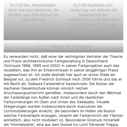
III.4.07
Die ‚Himmelsleiter‘
III.4.08
Farbwahl und-
wirkt wie eine Metapher, die
zonierung und stützen die
Schüler ‚aus dem Dunkel ins
Ablesbarkeit der
Licht‘ führend
architektonisch-strukturellen
Konzeption sowie dieLage-
und Richtungskontraste der
Flächen und Konturen
III.4.09
Entwurf der Farbscalen
Es verwundert nicht, daß einer der wichtigsten Vertreter der Theorie
und Praxis architektonischer Farbgestaltung in Deutschland
(Schmuck 1996, 1999 und 2002) in seinen Farbprojekten auch das
modelliert, was ihm an Erkenntnissen in seiner langjährigen Praxis
zugewachsen ist. Ich stelle deshalb hier auch an erster Stelle ein
Beispiel vor, zu dem Friedrich Schmuck mich 2006 führte und das er
mit Recht als ‘Gebaute Farbenlehre’ bezeichnete. Die Nutzer der
Aachener Gesamtschule können sinnlich reichen
Anschauungsunterricht genießen. insbesondere durch den Wechsel
der Farbklänge von Außen nach Innen und die räumlichen
Farbzonierungen im Oben und Unten des Gebäudes. Visuelle
Steigerungen wurden insbesondere durch Ausnutzen der
Lichtmodulierungen erreicht, die besonders im Hellen die Illusion
weicher Farbverläufe erzeugen, obwohl der Farbanstrich der Flächen
einheitlich, also nicht moduliert ist. Besonderen Eindruck hinterließ
die ‘Himmelsleiter’, eine aus dem Dunkel ins Licht führende Treppe,