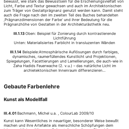
bewusst, wie stark das Bewusstsein für die Erscheinungsvielfalt von
Licht, Farbe und Textur gewachsen und auch im Architektonischen
zum Träger von Gestaltprägnanz genutzt werden kann. Damit steht
auch die Frage nach den im zweiten Teil des Buches behandelten
‚Prägnanzdimensionen der Farbe‘ und ihrer Bedeutung für die
Prägnanzhöhe von Gestalten in der Architekturästhetik neu.
III.1.13
Oben: Beispiel für Zonierung durch kontrastierende
Lichtführung
Unten: Materialisiertes Farblicht in transluzenten Wänden
III.1.14
Beispiele:Atmosphärische Auflösungen durch farbiges,
dynamisches, raumerfüllendes Kunstlicht und Projektionen,
Spiegelungen, Facettierungen und Lamellierungen, die auch-wie in
Zaha Hadids Feuerwache (2. v.u.) – das natürliche Licht im
archietektonischen Innenraum differenzieren…
Gebaute Farbenlehre
Kunst als Modellfall
III.4.01
Bachmann, Michel u.a. , ColourLab 2009/10
Kunst kann Wesentliches in neuartiger, besonderer Weise bewußt
machen und ihre Artefakte als menschliche Schöpfungen dem