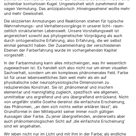
scheinbar konturlosen Kugel. Ungewissheit wich zunehmend der
vagen Vermutung. Das antizipatorisch ‚Hineingesehene’ wollte mehr
und mehr Gewissheit.
Die skizzierten Anmutungen und Reaktionen stehen für typische
Wahrnehmungs- und Verhaltensvorgänge in unserer licht- raum-
zeitlich strukturierten Lebenswelt. Unsere Vorstellungswelt ist
angereichert sowohl aus phylogenetischer Vorprägung als auch
durch ontogenetische Erfahrung, also Erfahrung, die wir selbst
einmal gemacht haben. Der Zusammenhang der verschiedenen
Ebenen der Farberfahrung wurde im vorhergehenden Kapitel
vorgestellt .
In der Farbanmutung kann alles mitschwingen, was ihr wesentlich
zugewachsen ist. Es handelt sich also nicht nur um einen visuellen
Sachverhalt, sondern um ein komplexes phänomenales Feld. Farbe
ist für unser lebensweltliches Sein weit mehr als ein auf
physikalische oder neurophysiologische Dimensionen zu
reduzierendes Konstrukt. Sie ist ‚phänomenal’ und insofern
elementar und mannigfaltig zugleich, spezifisch wie allgemein,
unmittelbar uns ergreifend und uns übergreifend entrückend. Nicht
von ungefähr stellte Goethe dereinst die einfachste Erscheinung,
das Phänomen, „an dem sich nichts weiter erklären lässt“, als
Grundformel in den Mittelpunkt seiner immer noch gültigen
Aussagen über Farbe. Zu jener übergreifenden, andererseits aber
auch phänomenologischen Sicht auf ‚die einfachste Erscheinung’
sind wir angehalten.
Wir leben nicht nur im Licht und mit ihm in der Farbe; als endliche