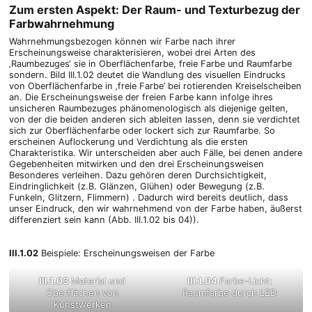
Zum ersten Aspekt: Der Raum- und Texturbezug der
Farbwahrnehmung
Wahrnehmungsbezogen können wir Farbe nach ihrer
Erscheinungsweise charakterisieren, wobei drei Arten des
‚Raumbezuges‘ sie in Oberflächenfarbe, freie Farbe und Raumfarbe
sondern. Bild III.1.02 deutet die Wandlung des visuellen Eindrucks
von Oberflächenfarbe in ‚freie Farbe’ bei rotierenden Kreiselscheiben
an. Die Erscheinungsweise der freien Farbe kann infolge ihres
unsicheren Raumbezuges phänomenologisch als diejenige gelten,
von der die beiden anderen sich ableiten lassen, denn sie verdichtet
sich zur Oberflächenfarbe oder lockert sich zur Raumfarbe. So
erscheinen Auflockerung und Verdichtung als die ersten
Charakteristika. Wir unterscheiden aber auch Fälle, bei denen andere
Gegebenheiten mitwirken und den drei Erscheinungsweisen
Besonderes verleihen. Dazu gehören deren Durchsichtigkeit,
Eindringlichkeit (z.B. Glänzen, Glühen) oder Bewegung (z.B.
Funkeln, Glitzern, Flimmern) . Dadurch wird bereits deutlich, dass
unser Eindruck, den wir wahrnehmend von der Farbe haben, äußerst
differenziert sein kann (Abb. III.1.02 bis 04)).
III.1.02
Beispiele: Erscheinungsweisen der Farbe
III.1.03
Material und
III.1.04
Farbe-Licht:
Oberflächen von
Raumfarbe durch LED
Kunstwerken