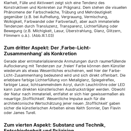
Klarheit, Fülle und Aktivwert zeigt sich eine Tendenz des
Konstruktiven und Konkreten zur Prägnanz. Dem stehen die visuellen
Phänomene der Farbschwäche, Trübung und Mehrdeutigkeit
gegenüber (z.B. bei Aufhellung, Vergrauung, Vermischung,
Wolkigkeit, Farbwandel oder Farbverlauf), aber auch immaterielle
Tendenzen durch Transluzenz, Transparenz, Lichterfüllung oder
Bewegung (z.B. Milchigkeit, Lasur, Überstrahlung, Glanz, Glitzern,
Flimmern o.ä.). (Abb.III.1.03)
Zum dritter Aspekt: Der ‚Farbe-Licht-
Zusammenhang’ als Konkretion
Gerade aber entmaterialisierende Anmutungen durch raumerfüllende
Auflockerung mit Tendenzen zur ‚freien‘ Farbe können dem Künstler
wiederum als etwas Wesentliches erscheinen, weil hier der Farbe-
Licht-Zusammenhang bedeutend wird und sich direkt offenbart. Die
erlebbare farbige Lichterfüllung von Metallglanz, Spiegelreflex,
farbiger Lasur, lichtsammelndem Acryl, durch Leuchtröhre oder LED
kann zum direkten künstlerischen Ausdrucksträger werden. Obwohl
der Natur nach immateriell, entfaltet er sich hier gewissermaßen als
neuartige ‚Stofflichkeit‘. Wesentliche Impulse auch für die
architektonische Wertschätzung jener neuen ‚Stofflichkeit’ gaben
sicher die künstlerischen Arbeiten eines Keith Sonnier, Dan Flavin
oder James Turell.
Zum vierten Aspekt: Substanz und Technik,
Entschiedenheit und Präzision