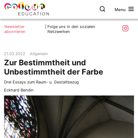
Menu
colour.education
Farbe
Search
Was ist colour.education?
entdecken
Skip
Instagra
Newsletter
|
Folge uns in den sozialen
to
abonnieren
Netzwerken
Ziele und Mitmachen
content
Kontakt
Impressum
21.03.2022
Allgemein
Zur Bestimmtheit und
Datenschutzerklärung
Unbestimmtheit der Farbe
Drei Essays zum Raum- u. Gestaltbezug
Eckhard Bendin