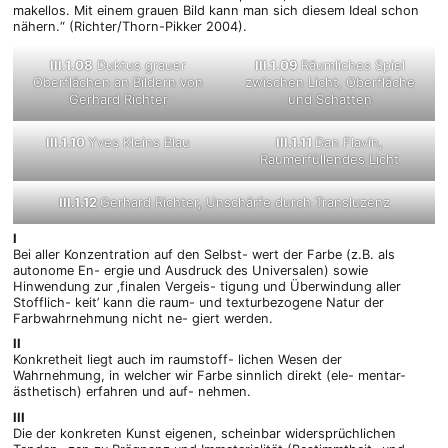
makellos. Mit einem grauen Bild kann man sich diesem Ideal schon
nähern.“ (Richter/Thorn-Pikker 2004).
III.1.08
Duktus grauer
III.1.09
Räumliches Spiel
Oberflächen an Bildern von
zwischen Licht, Oberfläche
Gerhard Richter
und Schatten
III.1.10
Yves Kleins Blau
III.1.11
Dan Flavin,
Raumerfüllendes Licht
III.1.12
Gerhard Richter, Unschärfe durch Transluzenz
I
Bei aller Konzentration auf den Selbst- wert der Farbe (z.B. als
autonome En- ergie und Ausdruck des Universalen) sowie
Hinwendung zur ‚finalen Vergeis- tigung und Überwindung aller
Stofflich- keit’ kann die raum- und texturbezogene Natur der
Farbwahrnehmung nicht ne- giert werden.
II
Konkretheit liegt auch im raumstoff- lichen Wesen der
Wahrnehmung, in welcher wir Farbe sinnlich direkt (ele- mentar-
ästhetisch) erfahren und auf- nehmen.
III
Die der konkreten Kunst eigenen, scheinbar widersprüchlichen