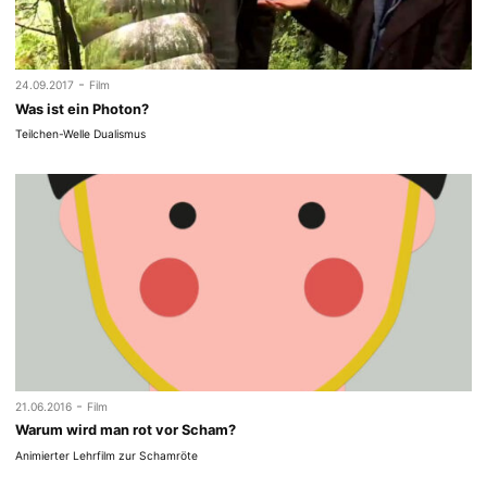
-
24.09.2017
Film
Was ist ein Photon?
Teilchen-Welle Dualismus
-
21.06.2016
Film
Warum wird man rot vor Scham?
Animierter Lehrfilm zur Schamröte