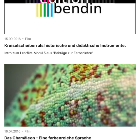
-
15.09.2016
Film
Kreiselscheiben als historische und didaktische Instrumente.
Intro zum Lehrfilm-Modul 5 aus "Beiträge zur Farbenlehre"
-
19.07.2016
Film
Das Chamäleon – Eine farbenreiche Sprache