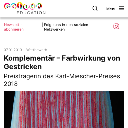
Menu
colour.education
Farbe
Search
Was ist colour.education?
entdecken
Skip
Instagra
Newsletter
|
Folge uns in den sozialen
to
abonnieren
Netzwerken
Ziele und Mitmachen
content
Kontakt
Impressum
07.01.2019
Wettbewerb
Komplementär – Farbwirkung von
Datenschutzerklärung
Gestricken
Preisträgerin des Karl-Miescher-Preises
2018