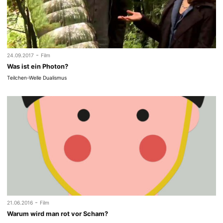
-
24.09.2017
Film
Was ist ein Photon?
Teilchen-Welle Dualismus
-
21.06.2016
Film
Warum wird man rot vor Scham?