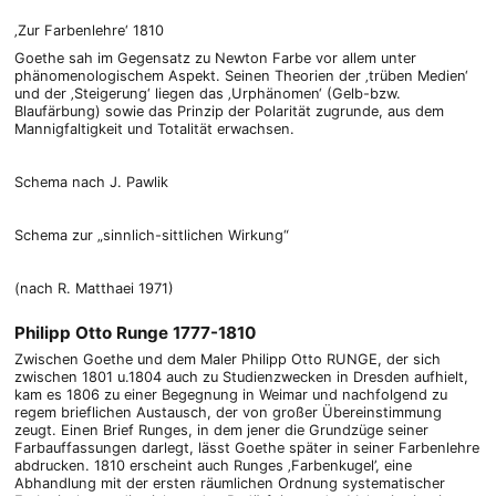
‚Zur Farbenlehre‘ 1810
Goethe sah im Gegensatz zu Newton Farbe vor allem unter
phänomenologischem Aspekt. Seinen Theorien der ‚trüben Medien‘
und der ‚Steigerung‘ liegen das ‚Urphänomen‘ (Gelb-bzw.
Blaufärbung) sowie das Prinzip der Polarität zugrunde, aus dem
Mannigfaltigkeit und Totalität erwachsen.
Schema nach J. Pawlik
Schema zur „sinnlich-sittlichen Wirkung“
(nach R. Matthaei 1971)
Philipp Otto Runge 1777-1810
Zwischen Goethe und dem Maler Philipp Otto RUNGE, der sich
zwischen 1801 u.1804 auch zu Studienzwecken in Dresden aufhielt,
kam es 1806 zu einer Begegnung in Weimar und nachfolgend zu
regem brieflichen Austausch, der von großer Übereinstimmung
zeugt. Einen Brief Runges, in dem jener die Grundzüge seiner
Farbauffassungen darlegt, lässt Goethe später in seiner Farbenlehre
abdrucken. 1810 erscheint auch Runges ‚Farbenkugel’, eine
Abhandlung mit der ersten räumlichen Ordnung systematischer