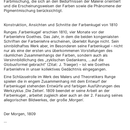
Farbmischung, die sich an den Bedürfnissen der Malerei orientiert
und die Erscheinungsweisen der Farben sowie die Phänomene der
Pigmentmischung berücksichtigt.
Konstruktion, Ansichten und Schnitte der Farbenkugel von 1810
Runges ‚Farbenkugel‘ erschien 1810, vier Monate vor der
Farbenlehre Goethes. Das Jahr, in dem die beiden kongenialsten
Schriften der Farbenlehre erscheinen, überlebt Runge nicht. Sein
sinnbildhaftes Werk aber, im Besonderen seine Farbenkugel – nicht
nur als eine der ersten uns überkommenen Vorstellungen des
räumlichen Zusammenhangs der Farben, sondern auch als
Versinnbildlichung des „zyklischen Gedankens, …auf die
Globusformel gebracht“ (Zitat: J. Traeger) – ist wie Goethes
Farbenlehre in unser kollektives Gedächtnis eingegangen.
Eine Schlüsselrolle im Werk des Malers und Theoretikers Runge
spielen die in engem Zusammenhang mit dem Entwurf der
Farbenkugel stehenden Entwürfe und farbigen Ausführungen des
Werkzyklus ‚Die Zeiten‘. 1809 beendet er seine Arbeit an der
Farbenkugel , arbeitet zugleich aber auch an der 2. Fassung seines
allegorischen Bildwerkes, der große ‚Morgen‘.
Der Morgen, 1809
…