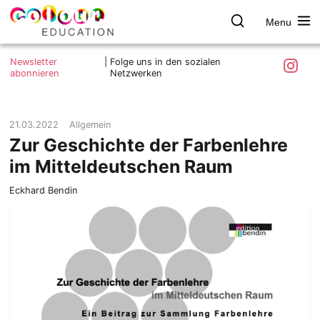
Menu
colour.education
Farbe
Search
Was ist colour.education?
entdecken
Skip
Instagra
Newsletter
|
Folge uns in den sozialen
to
abonnieren
Netzwerken
Ziele und Mitmachen
content
Kontakt
Impressum
21.03.2022
Allgemein
Zur Geschichte der Farbenlehre
Datenschutzerklärung
im Mitteldeutschen Raum
Eckhard Bendin