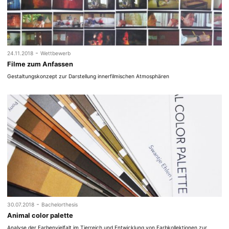
-
24.11.2018
Wettbewerb
Filme zum Anfassen
Gestaltungskonzept zur Darstellung innerfilmischen Atmosphären
-
30.07.2018
Bachelorthesis
Animal color palette
Analyse der Farbenvielfalt im Tierreich und Entwicklung von Farbkollektionen zur