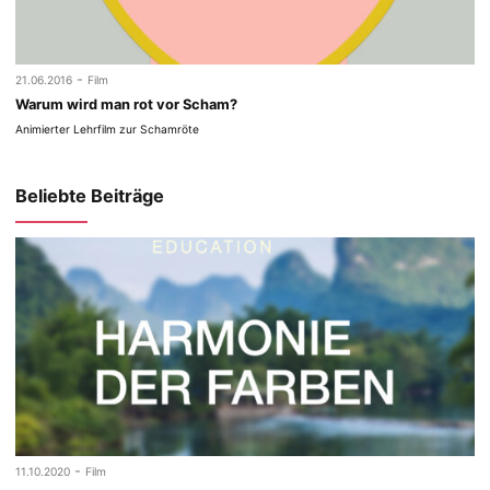
-
21.06.2016
Film
Warum wird man rot vor Scham?
Animierter Lehrfilm zur Schamröte
Beliebte Beiträge
-
11.10.2020
Film