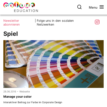
Menu
colour.education
Farbe
Search
Was ist colour.education?
entdecken
Skip
Instagra
Newsletter
|
Folge uns in den sozialen
to
abonnieren
Netzwerken
Ziele und Mitmachen
content
Spiel
Kontakt
Impressum
Datenschutzerklärung
-
28.06.2016
Webseite
Manage your color
Interaktiver Beitrag zur Farbe im Corporate Design