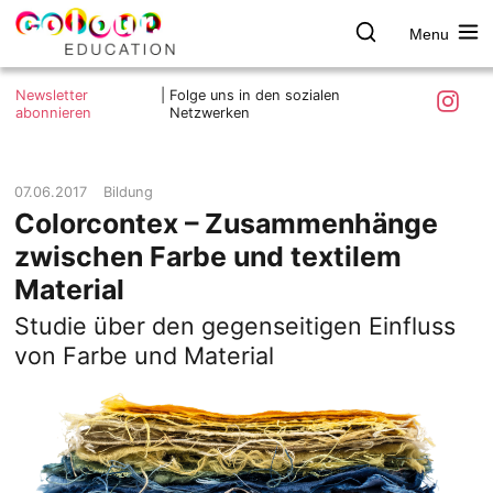
Menu
colour.education
Farbe
Search
Was ist colour.education?
entdecken
Skip
Instagra
Newsletter
|
Folge uns in den sozialen
to
abonnieren
Netzwerken
Ziele und Mitmachen
content
Kontakt
Impressum
07.06.2017
Bildung
Colorcontex – Zusammenhänge
Datenschutzerklärung
zwischen Farbe und textilem
Material
Studie über den gegenseitigen Einfluss
von Farbe und Material