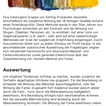
Eine heterogene Gruppe von fünfzig Probanden beurteilte
anschließend die subjektive Wirkung der 18 farbigen Gewebe anhand
eines Polaritätsprofils. Diese Methode wurde in den 50er Jahren von
Psychologen entwickelt um den Eindruck und die Wirkung von
Dingen, Objekten, Personen, etc. zu ermitteln. Auf einer Liste von
Gegensatzpaaren (z.B. warm – kalt) wird auf einer siebenstufigen
Werteskala der Grad der subjektiven Empfindung eingetragen. Durch
Assoziationen bildet sich zu jedem Stimulus ein Profil heraus. In der
abschließenden statistischen Auswertung der Fragebögen zeigten
sich tendenziell harmonische und dissonante Material- und
Farbkombinationen sowie generelle Erkenntnisse über den
Zusammenhang von textilem Material und Farbe.
Auswertung
Um mögliche Tendenzen sichtbar zu machen, wurden zunächst die
fünfzehn abgefragten Attribute neu gruppiert. Für die Beurteilung ist
entweder die Wirkung des Materials ausschlaggebend, oder die
Wirkung der Farbe. Insgesamt fünf Adjektive wurden jedoch weder
durch die Farb-, noch durch die Materialwirkung maßgeblich
beeinflusst, ihre Beurteilung erfolgte nach wechselhaften Kriterien.
Nur die sensuelle Wahrnehmung wird eindeutig durch die
Materialwirkung dominiert. Die Wirkung der Farbe beeinflusst neben