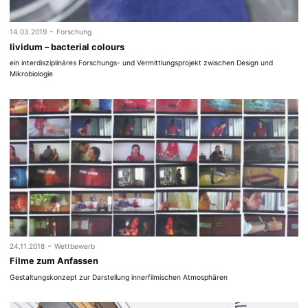
-
14.03.2019
Forschung
lividum – bacterial colours
ein interdisziplinäres Forschungs- und Vermittlungsprojekt zwischen Design und
Mikrobiologie
-
24.11.2018
Wettbewerb
Filme zum Anfassen
Gestaltungskonzept zur Darstellung innerfilmischen Atmosphären