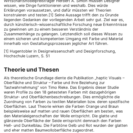
Wirtschaftsnobelpreisträger Herbert A. Simon müssen Designer
wissen, wie Dinge funktionieren und weshalb. Dies würde
Erklärungen voraussetzen, und dafür müssten wir Theorien
konstruieren und testen.[1] Seine Aussage trifft den zu Grunde
liegenden Gedanken der vorliegenden Arbeit sehr gut. Ziel war es,
durch künstlerisch-wissenschaftliche Forschung neue Erkenntnisse
zu gewinnen um zu einem besseren Verständnis der
Zusammenhänge zu gelangen. Letztendlich soll dieses Wissen zu
einem sicheren und kompetenten Umgang mit Farbe und Material
innerhalb von Gestaltungsprozessen jeglicher Art führen.
[1] Hugentobler in Designwissenschaft und Designforschung,
Hochschule Luzern, S. 51
Theorie und Thesen
Als theoretische Grundlage diente die Publikation „haptic Visuals –
Oberfläche und Struktur – Farbe und ihre Beziehung zur
Tastwahrnehmung“ von Timo Rieke. Das Ergebnis dieser Studie
waren Profile zu den 18 getesteten Farben mit dazugehörigen
Struktur- und Oberflächenbeschreibungen. Dies ermöglichte die
Zuordnung von Farben zu textilen Materialien bzw. deren spezifische
Oberflächen. Laut Theorie wirken die Farben Orange und Braun
beispielsweise auf matten und rauen Oberflächen am besten, was
den Materialeigenschaften der Wolle entspricht. Die glatte und
glänzende Oberfläche der Seide entspricht demnach den Farben
Hell- und Dunkelblau. Die Farbtöne Gelb und Rot wurden der glatten
und eher matten Baumwolloberfläche zugeordnet.