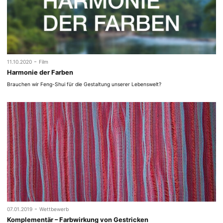
-
11.10.2020
Film
Harmonie der Farben
Brauchen wir Feng-Shui für die Gestaltung unserer Lebenswelt?
-
07.01.2019
Wettbewerb
Komplementär – Farbwirkung von Gestricken