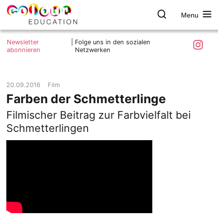
Menu
colour.education
Farbe
Search
Was ist colour.education?
entdecken
Skip
Instagra
Newsletter
|
Folge uns in den sozialen
to
abonnieren
Netzwerken
Ziele und Mitmachen
content
Kontakt
Impressum
20.09.2016
Film
Farben der Schmetterlinge
Datenschutzerklärung
Filmischer Beitrag zur Farbvielfalt bei
Schmetterlingen