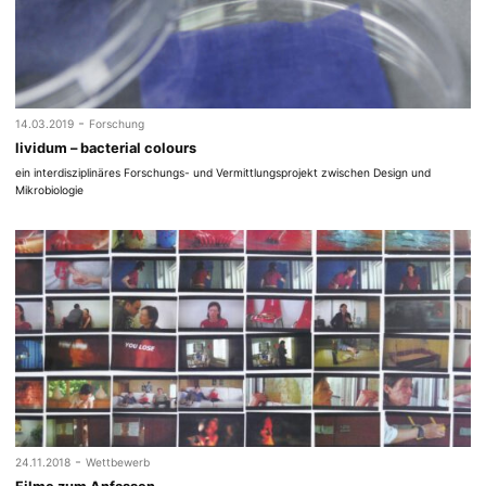
-
14.03.2019
Forschung
lividum – bacterial colours
ein interdisziplinäres Forschungs- und Vermittlungsprojekt zwischen Design und
Mikrobiologie
-
24.11.2018
Wettbewerb