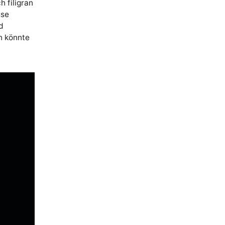
 filigran
sse
d
n könnte
d