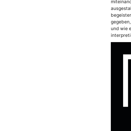
miteinand
ausgestal
begeister
gegeben,
und wie e
interpret