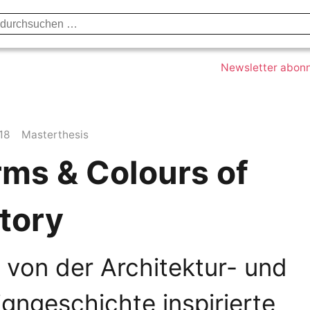
Datenschutzerklärung
Impressum
Kont
Newsletter abon
18
Masterthesis
rms & Colours of
tory
 von der Architektur- und
gngeschichte inspirierte