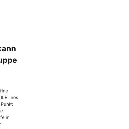
 kann
ruppe
fine
ILE lines
 Punkt
he
fe in
r