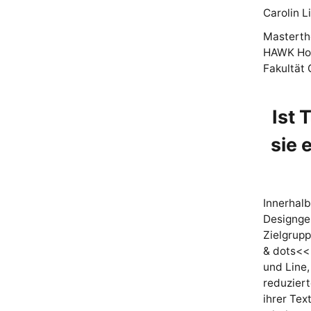
Carolin L
Masterth
HAWK Hoc
Fakultät 
Ist 
sie 
Innerhalb
Designges
Zielgrupp
& dots<< 
und Line
reduziert
ihrer Tex