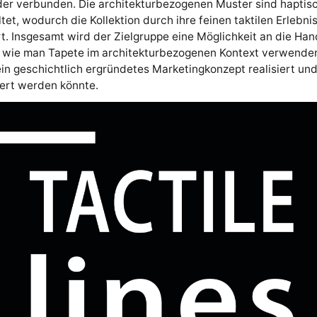
er verbunden. Die architekturbezogenen Muster sind haptisch
tet, wodurch die Kollektion durch ihre feinen taktilen Erlebni
t. Insgesamt wird der Zielgruppe eine Möglichkeit an die Han
 wie man Tapete im architekturbezogenen Kontext verwende
in geschichtlich ergründetes Marketingkonzept realisiert un
iert werden könnte.