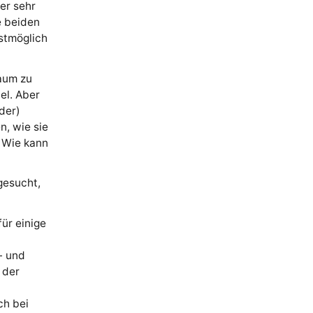
er sehr
e beiden
stmöglich
aum zu
el. Aber
der)
n, wie sie
? Wie kann
gesucht,
ür einige
- und
 der
ch bei