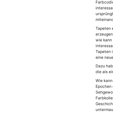
Farbcodie
interessa
ursprüng
miteinand
Tapeten 
erzeugen,
wie kann 
interessa
Tapeten i
eine neue
Dazu habe
die als e
Wie kann 
Epochen d
Sehgewoh
Farbkoll
Geschicht
untermau