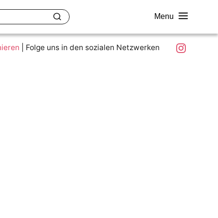
Menu
akt
Ziele und Mitmachen
Was ist colour.education?
Instagram
nieren
|
Folge uns in den sozialen Netzwerken