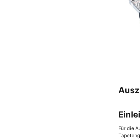
Ausz
Einle
Für die A
Tapetenge