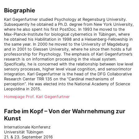
Biographie
Karl Gegenfurtner studied Psychology at Regensburg University.
Subsequently he obtained a Ph.D. degree from New York University,
where he also spent his first PostDoc. In 1993 he moved to the
Max-Planck-Institute for biological cybernetics in Tübingen, where
he obtained his Habilitation in 1998 and a Heisenberg-Fellowship in
the same year. In 2000 he moved to the University of Magdeburg
and in 2001 to Giessen University, where he since then holds a full
professorship for Psychology. The emphasis of Karl Gegenfurtner’s
research is on information processing in the visual system.
Specifically, he is concerned with the relationship between low level
sensory processes, higher level visual cognition, and sensorimotor
integration. Karl Gegenfurtner is the head of the DFG Collaborative
Research Center TRR 135 on the “Cardinal mechanisms of
perception”. He was elected into the National Academy of Science
Leopoldina in 2015.
Homepage Prof. Karl Gegenfurtner
Farbe im Kopf –
Von der Wahrnehmung zur
Kunst
Internationale Konferenz
Universität Tübingen
21. & 23. September 2016