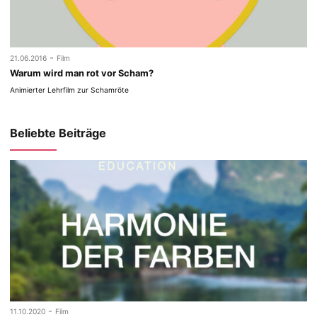
-
21.06.2016
Film
Warum wird man rot vor Scham?
Animierter Lehrfilm zur Schamröte
Beliebte Beiträge
-
11.10.2020
Film