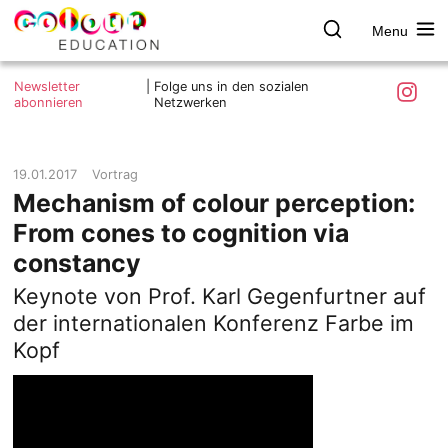
Menu
colour.education
Farbe
Search
Was ist colour.education?
entdecken
Skip
Instagra
Newsletter
|
Folge uns in den sozialen
to
abonnieren
Netzwerken
Ziele und Mitmachen
content
Kontakt
Impressum
19.01.2017
Vortrag
Mechanism of colour perception:
Datenschutzerklärung
From cones to cognition via
constancy
Keynote von Prof. Karl Gegenfurtner auf
der internationalen Konferenz Farbe im
Kopf