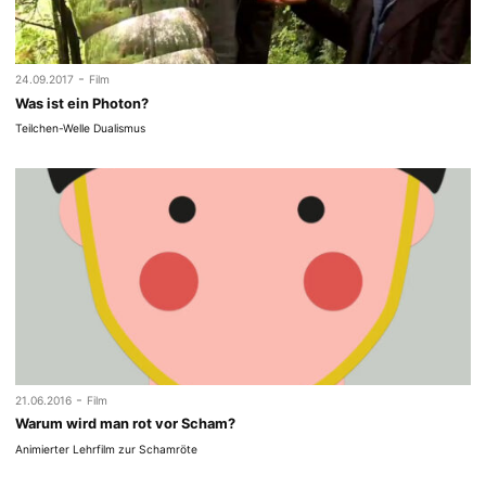
-
24.09.2017
Film
Was ist ein Photon?
Teilchen-Welle Dualismus
-
21.06.2016
Film
Warum wird man rot vor Scham?
Animierter Lehrfilm zur Schamröte