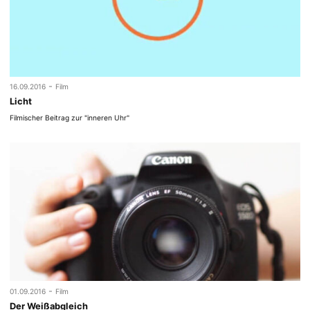
-
16.09.2016
Film
Licht
Filmischer Beitrag zur "inneren Uhr"
-
01.09.2016
Film
Der Weißabgleich