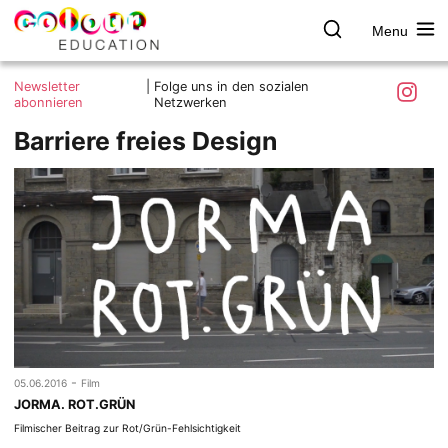
Menu
colour.education
Farbe
Search
Was ist colour.education?
entdecken
Skip
Instagra
Newsletter
|
Folge uns in den sozialen
to
abonnieren
Netzwerken
Ziele und Mitmachen
content
Barriere freies Design
Kontakt
Impressum
Datenschutzerklärung
-
05.06.2016
Film
JORMA. ROT.GRÜN
Filmischer Beitrag zur Rot/Grün-Fehlsichtigkeit