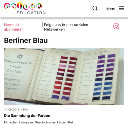
Menu
colour.education
Farbe
Search
Was ist colour.education?
entdecken
Skip
Instagra
Newsletter
|
Folge uns in den sozialen
to
abonnieren
Netzwerken
Ziele und Mitmachen
content
Berliner Blau
Kontakt
Impressum
Datenschutzerklärung
-
14.09.2016
Film
Die Sammlung der Farben
Filmischer Beitrag zur Geschichte der Färbemittel