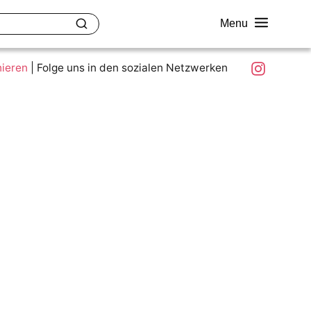
Menu
akt
Ziele und Mitmachen
Was ist colour.education?
Instagram
nieren
|
Folge uns in den sozialen Netzwerken