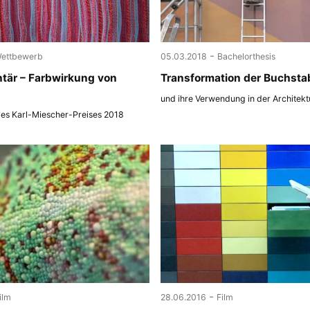
-
ettbewerb
05.03.2018
Bachelorthesis
tär – Farbwirkung von
Transformation der Buchsta
und ihre Verwendung in der Architekt
des Karl-Miescher-Preises 2018
-
ilm
28.06.2016
Film