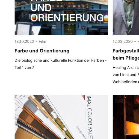
-
-
18.10.2020
Film
12.03.2020
Farbe und Orientierung
Farbgestal
beim Pfleg
Die biologische und kulturelle Funktion der Farben -
Teil 1 von 7
Healing Archit
von Licht und 
Wohlbefinden