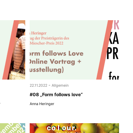
-
22.11.2022
Allgemein
#08 „Form follows love“
r
Anna Heringer