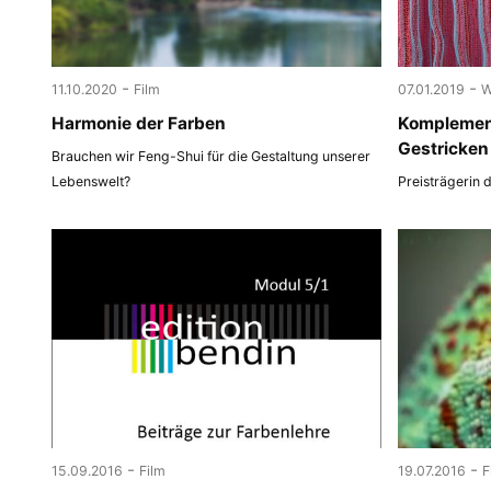
-
-
11.10.2020
Film
07.01.2019
W
Harmonie der Farben
Komplemen
Gestricken
Brauchen wir Feng-Shui für die Gestaltung unserer
Lebenswelt?
Preisträgerin 
-
-
15.09.2016
Film
19.07.2016
F