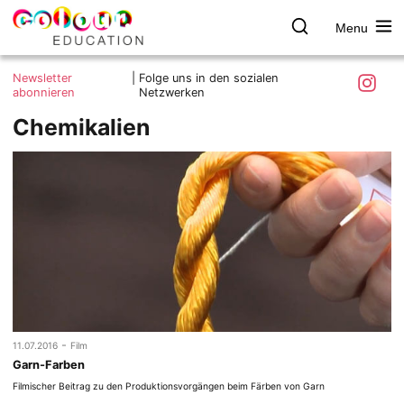
Menu
colour.education
Farbe
Search
Was ist colour.education?
entdecken
Skip
Instagra
Newsletter
|
Folge uns in den sozialen
to
abonnieren
Netzwerken
Ziele und Mitmachen
content
Chemikalien
Kontakt
Impressum
Datenschutzerklärung
-
11.07.2016
Film
Garn-Farben
Filmischer Beitrag zu den Produktionsvorgängen beim Färben von Garn