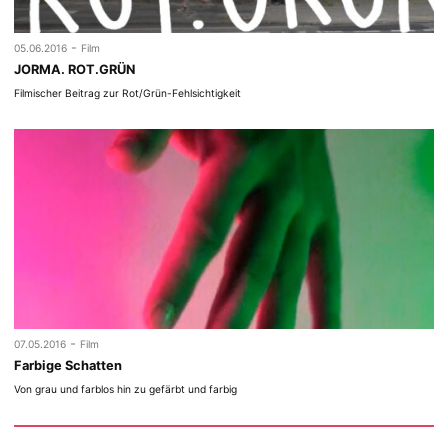
-
05.06.2016
Film
JORMA. ROT.GRÜN
Filmischer Beitrag zur Rot/Grün-Fehlsichtigkeit
-
07.05.2016
Film
Farbige Schatten
Von grau und farblos hin zu gefärbt und farbig