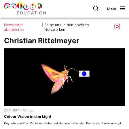
Menu
colour.education
Farbe
Search
Was ist colour.education?
entdecken
Skip
Instagra
Newsletter
|
Folge uns in den sozialen
to
abonnieren
Netzwerken
Ziele und Mitmachen
content
Christian Rittelmeyer
Kontakt
Impressum
Datenschutzerklärung
-
20.01.2017
Vortrag
Colour Vision in dim Light
Keynote von Prof. Dr. Almut Kelber auf der internationalen Konferenz Farbe im Kopf