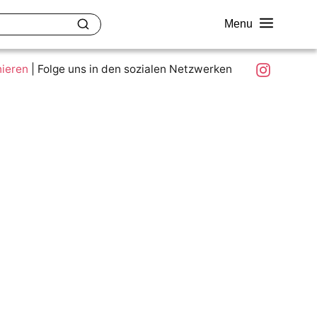
Menu
akt
Ziele und Mitmachen
Was ist colour.education?
Instagram
nieren
|
Folge uns in den sozialen Netzwerken