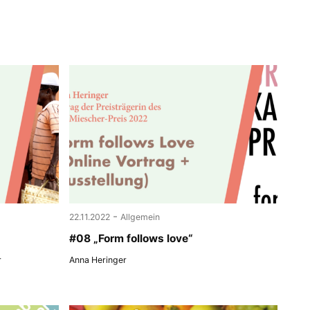
-
22.11.2022
Allgemein
#08 „Form follows love“
r
Anna Heringer