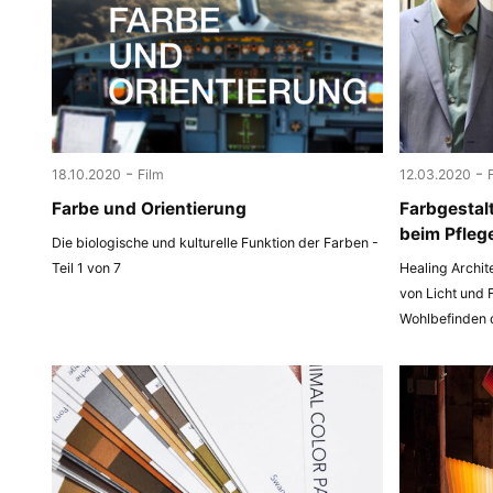
-
-
18.10.2020
Film
12.03.2020
Farbe und Orientierung
Farbgestal
beim Pfleg
Die biologische und kulturelle Funktion der Farben -
Teil 1 von 7
Healing Archit
von Licht und 
Wohlbefinden