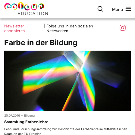
Menu
colour.education
Farbe
Search
Was ist colour.education?
entdecken
Skip
Instagra
Newsletter
|
Folge uns in den sozialen
to
abonnieren
Netzwerken
Ziele und Mitmachen
content
Farbe in der Bildung
Kontakt
Impressum
Datenschutzerklärung
-
25.07.2016
Bildung
Sammlung Farbenlehre
Lehr- und Forschungssammlung zur Geschichte der Farbenlehre im Mitteldeutschen
Raum an der TU Dresden