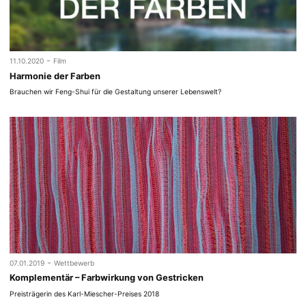
-
11.10.2020
Film
Harmonie der Farben
Brauchen wir Feng-Shui für die Gestaltung unserer Lebenswelt?
-
07.01.2019
Wettbewerb
Komplementär – Farbwirkung von Gestricken
Preisträgerin des Karl-Miescher-Preises 2018