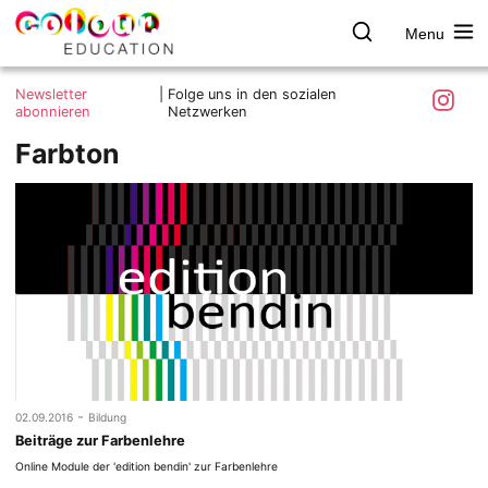
Menu
colour.education
Farbe
Search
Was ist colour.education?
entdecken
Skip
Instagra
Newsletter
|
Folge uns in den sozialen
to
abonnieren
Netzwerken
Ziele und Mitmachen
content
Farbton
Kontakt
Impressum
Datenschutzerklärung
-
02.09.2016
Bildung
Beiträge zur Farbenlehre
Online Module der 'edition bendin' zur Farbenlehre