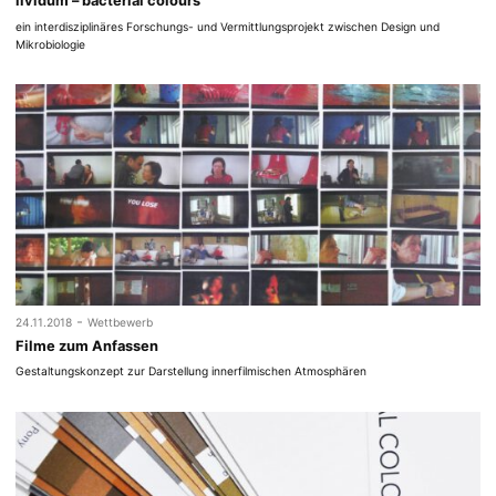
lividum – bacterial colours
ein interdisziplinäres Forschungs- und Vermittlungsprojekt zwischen Design und
Mikrobiologie
-
24.11.2018
Wettbewerb
Filme zum Anfassen
Gestaltungskonzept zur Darstellung innerfilmischen Atmosphären