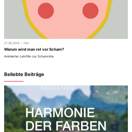
-
21.06.2016
Film
Warum wird man rot vor Scham?
Animierter Lehrfilm zur Schamröte
Beliebte Beiträge