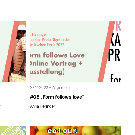
-
22.11.2022
Allgemein
#08 „Form follows love“
r
Anna Heringer