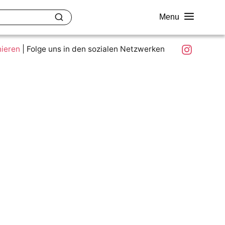
Menu
akt
Ziele und Mitmachen
Was ist colour.education?
Instagram
nieren
|
Folge uns in den sozialen Netzwerken