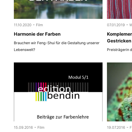
-
-
11.10.2020
Film
07.01.2019
W
Harmonie der Farben
Komplemen
Gestricken
Brauchen wir Feng-Shui für die Gestaltung unserer
Lebenswelt?
Preisträgerin 
-
-
15.09.2016
Film
19.07.2016
F