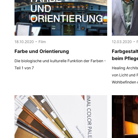
-
-
18.10.2020
Film
12.03.2020
Farbe und Orientierung
Farbgestal
beim Pfleg
Die biologische und kulturelle Funktion der Farben -
Teil 1 von 7
Healing Archit
von Licht und 
Wohlbefinden