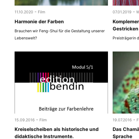
-
-
11.10.2020
Film
07.01.2019
W
Harmonie der Farben
Komplemen
Gestricken
Brauchen wir Feng-Shui für die Gestaltung unserer
Lebenswelt?
Preisträgerin 
-
-
15.09.2016
Film
19.07.2016
F
Kreiselscheiben als historische und
Das Chamäl
didaktische Instrumente.
Sprache