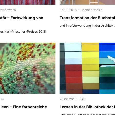
-
ettbewerb
05.03.2018
Bachelorthesis
tär – Farbwirkung von
Transformation der Buchsta
und ihre Verwendung in der Architekt
des Karl-Miescher-Preises 2018
-
ilm
28.06.2016
Film
eon – Eine farbenreiche
Lernen in der Bibliothek der
Filmischer Beitrag zur Materialbiblio