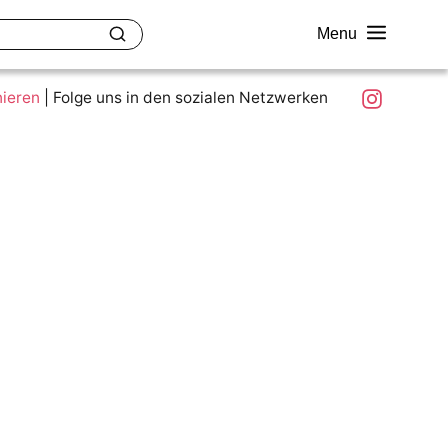
Menu
akt
Ziele und Mitmachen
Was ist colour.education?
Instagram
nieren
|
Folge uns in den sozialen Netzwerken