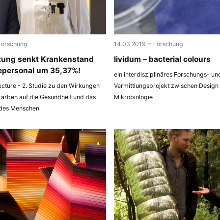
-
Forschung
14.03.2019
Forschung
tung senkt Krankenstand
lividum – bacterial colours
epersonal um 35,37%!
ein interdisziplinäres Forschungs- un
ecture - 2. Studie zu den Wirkungen
Vermittlungsprojekt zwischen Design
Farben auf die Gesundheit und das
Mikrobiologie
 des Menschen