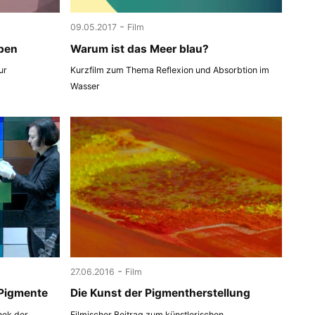
-
09.05.2017
Film
ben
Warum ist das Meer blau?
ur
Kurzfilm zum Thema Reflexion und Absorbtion im
Wasser
-
27.06.2016
Film
 Pigmente
Die Kunst der Pigmentherstellung
thek der
Filmischer Beitrag zum künstlerischen