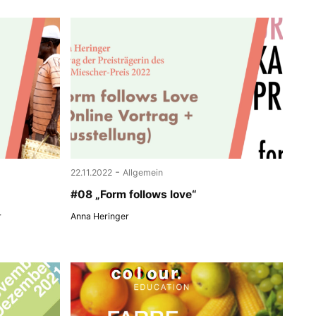
-
22.11.2022
Allgemein
#08 „Form follows love“
r
Anna Heringer