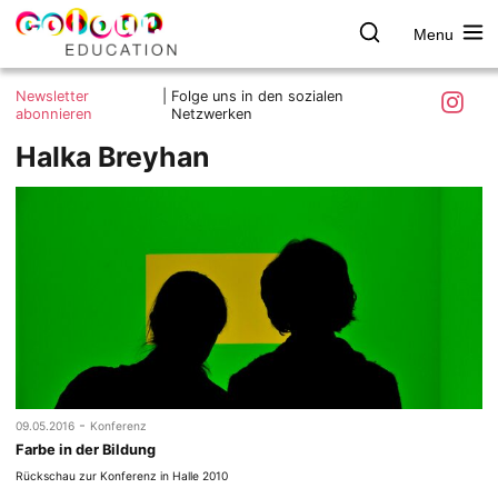
Menu
colour.education
Farbe
Search
Was ist colour.education?
entdecken
Skip
Instagra
Newsletter
|
Folge uns in den sozialen
to
abonnieren
Netzwerken
Ziele und Mitmachen
content
Halka Breyhan
Kontakt
Impressum
Datenschutzerklärung
-
09.05.2016
Konferenz
Farbe in der Bildung
Rückschau zur Konferenz in Halle 2010