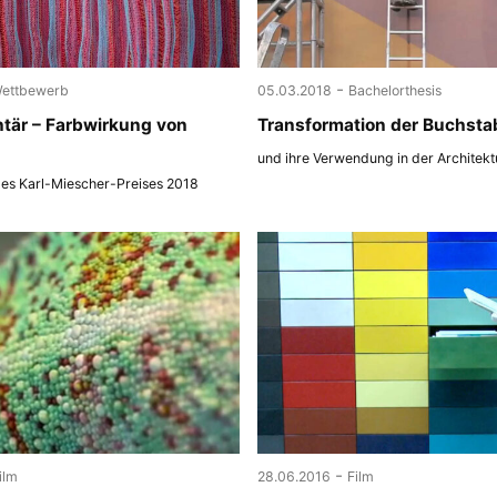
-
ettbewerb
05.03.2018
Bachelorthesis
tär – Farbwirkung von
Transformation der Buchsta
und ihre Verwendung in der Architekt
des Karl-Miescher-Preises 2018
-
ilm
28.06.2016
Film