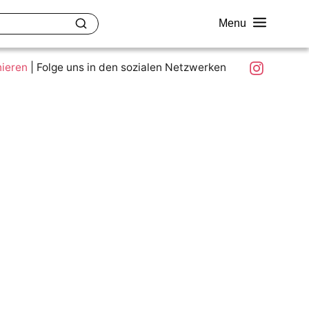
Menu
akt
Ziele und Mitmachen
Was ist colour.education?
Instagram
nieren
|
Folge uns in den sozialen Netzwerken