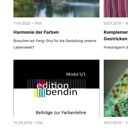
-
-
11.10.2020
Film
07.01.2019
W
Harmonie der Farben
Komplemen
Gestricken
Brauchen wir Feng-Shui für die Gestaltung unserer
Lebenswelt?
Preisträgerin 
-
-
15.09.2016
Film
19.07.2016
F