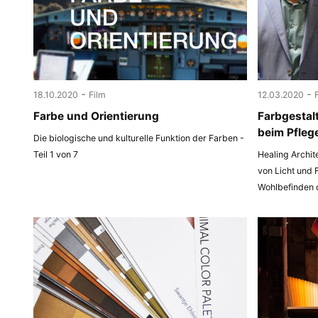
-
-
18.10.2020
Film
12.03.2020
Farbe und Orientierung
Farbgestal
beim Pfleg
Die biologische und kulturelle Funktion der Farben -
Teil 1 von 7
Healing Archit
von Licht und 
Wohlbefinden