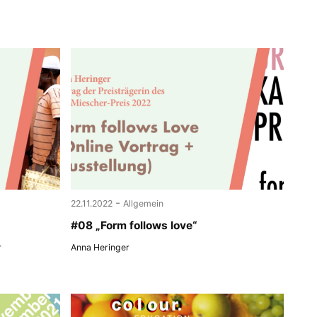
-
22.11.2022
Allgemein
#08 „Form follows love“
r
Anna Heringer