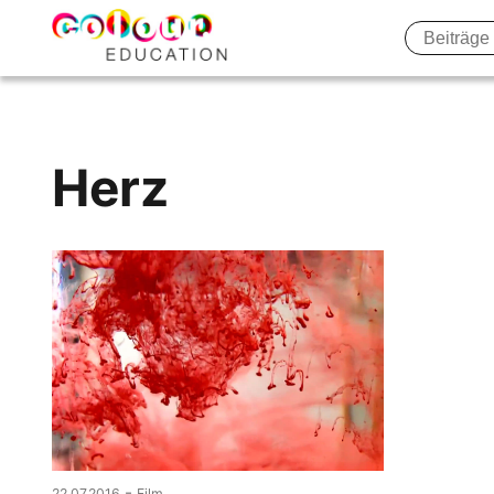
Search
colour.education
Farbe
Skip
entdecken
to
content
Herz
-
22.07.2016
Film