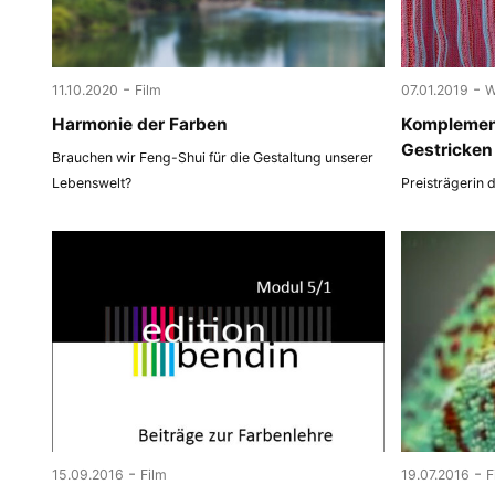
-
-
11.10.2020
Film
07.01.2019
W
Harmonie der Farben
Komplemen
Gestricken
Brauchen wir Feng-Shui für die Gestaltung unserer
Lebenswelt?
Preisträgerin 
-
-
15.09.2016
Film
19.07.2016
F