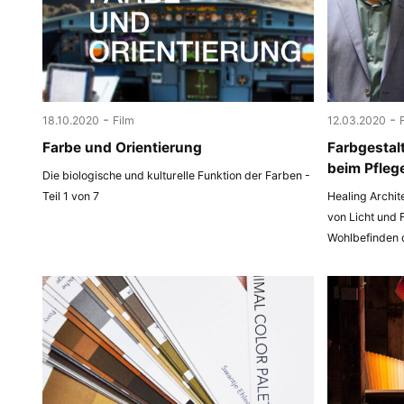
-
-
18.10.2020
Film
12.03.2020
Farbe und Orientierung
Farbgestal
beim Pfleg
Die biologische und kulturelle Funktion der Farben -
Teil 1 von 7
Healing Archit
von Licht und 
Wohlbefinden