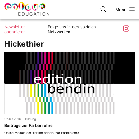
Menu
colour.education
Farbe
Search
Was ist colour.education?
entdecken
Skip
Instagra
Newsletter
|
Folge uns in den sozialen
to
abonnieren
Netzwerken
Ziele und Mitmachen
content
Hickethier
Kontakt
Impressum
Datenschutzerklärung
-
02.09.2016
Bildung
Beiträge zur Farbenlehre
Online Module der 'edition bendin' zur Farbenlehre