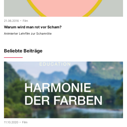
-
21.06.2016
Film
Warum wird man rot vor Scham?
Animierter Lehrfilm zur Schamröte
Beliebte Beiträge
-
11.10.2020
Film