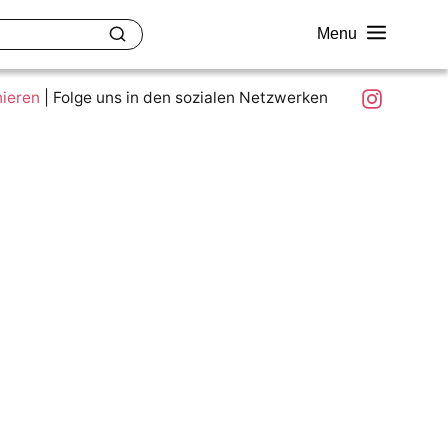
Menu
akt
Ziele und Mitmachen
Was ist colour.education?
Instagram
nieren
|
Folge uns in den sozialen Netzwerken