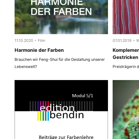
-
-
11.10.2020
Film
07.01.2019
W
Harmonie der Farben
Komplemen
Gestricken
Brauchen wir Feng-Shui für die Gestaltung unserer
Lebenswelt?
Preisträgerin 