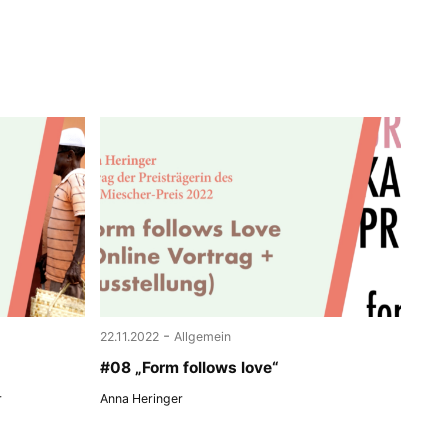
-
22.11.2022
Allgemein
#08 „Form follows love“
r
Anna Heringer