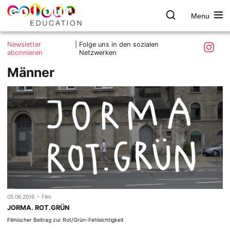
Menu
colour.education
Farbe
Search
Was ist colour.education?
entdecken
Skip
Instagra
Newsletter
|
Folge uns in den sozialen
to
abonnieren
Netzwerken
Ziele und Mitmachen
content
Männer
Kontakt
Impressum
Datenschutzerklärung
-
05.06.2016
Film
JORMA. ROT.GRÜN
Filmischer Beitrag zur Rot/Grün-Fehlsichtigkeit