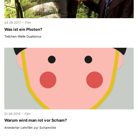
-
24.09.2017
Film
Was ist ein Photon?
Teilchen-Welle Dualismus
-
21.06.2016
Film
Warum wird man rot vor Scham?
Animierter Lehrfilm zur Schamröte