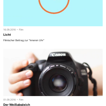
-
16.09.2016
Film
Licht
Filmischer Beitrag zur "inneren Uhr"
-
01.09.2016
Film
Der Weißabgleich