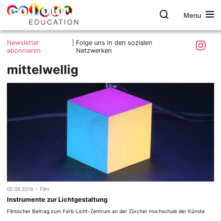
Menu
colour.education
Farbe
Search
Was ist colour.education?
entdecken
Skip
Instagra
Newsletter
|
Folge uns in den sozialen
to
abonnieren
Netzwerken
Ziele und Mitmachen
content
mittelwellig
Kontakt
Impressum
Datenschutzerklärung
-
02.09.2016
Film
Instrumente zur Lichtgestaltung
Filmischer Beitrag zum Farb-Licht-Zentrum an der Zürcher Hochschule der Künste