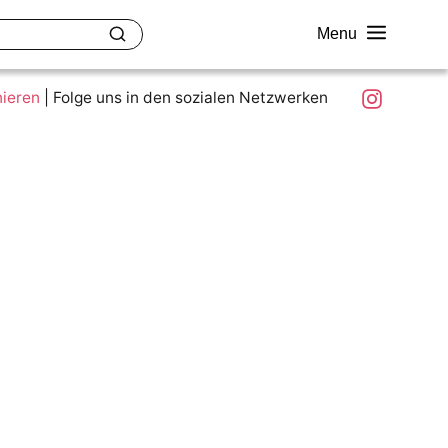
Menu
akt
Ziele und Mitmachen
Was ist colour.education?
Instagram
nieren
|
Folge uns in den sozialen Netzwerken