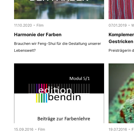
-
-
11.10.2020
Film
07.01.2019
W
Harmonie der Farben
Komplemen
Gestricken
Brauchen wir Feng-Shui für die Gestaltung unserer
Lebenswelt?
Preisträgerin 
-
-
15.09.2016
Film
19.07.2016
F