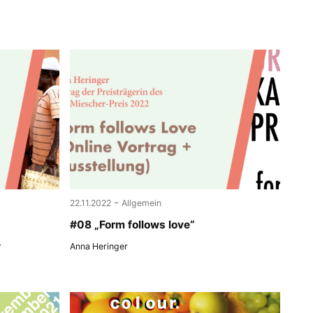
-
22.11.2022
Allgemein
#08 „Form follows love“
r
Anna Heringer