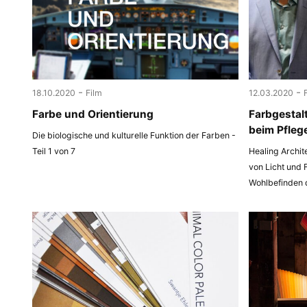
-
-
18.10.2020
Film
12.03.2020
Farbe und Orientierung
Farbgestal
beim Pfleg
Die biologische und kulturelle Funktion der Farben -
Teil 1 von 7
Healing Archit
von Licht und 
Wohlbefinden