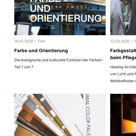
-
-
18.10.2020
Film
12.03.2020
Farbe und Orientierung
Farbgestal
beim Pfleg
Die biologische und kulturelle Funktion der Farben -
Teil 1 von 7
Healing Archit
von Licht und 
Wohlbefinden