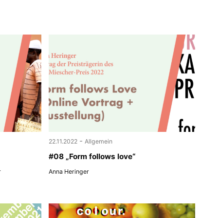
-
22.11.2022
Allgemein
#08 „Form follows love“
r
Anna Heringer