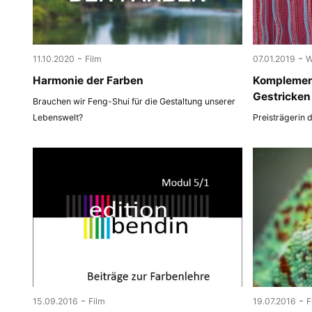
-
-
11.10.2020
Film
07.01.2019
W
Harmonie der Farben
Komplemen
Gestricken
Brauchen wir Feng-Shui für die Gestaltung unserer
Lebenswelt?
Preisträgerin 
-
-
15.09.2016
Film
19.07.2016
F