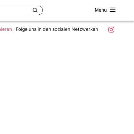
Menu
akt
Ziele und Mitmachen
Was ist colour.education?
Instagram
nieren
|
Folge uns in den sozialen Netzwerken