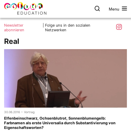
Menu
colour.education
Farbe
Search
Was ist colour.education?
entdecken
Skip
Instagra
Newsletter
|
Folge uns in den sozialen
to
abonnieren
Netzwerken
Ziele und Mitmachen
content
Real
Kontakt
Impressum
Datenschutzerklärung
-
30.06.2016
Vortrag
Elfenbeinschwarz, Ochsenblutrot, Sonnenblumengelb:
Farbnamen als erste Universalia durch Substantivierung von
Eigenschaftsworten?