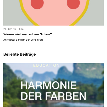
-
21.06.2016
Film
Warum wird man rot vor Scham?
Animierter Lehrfilm zur Schamröte
Beliebte Beiträge