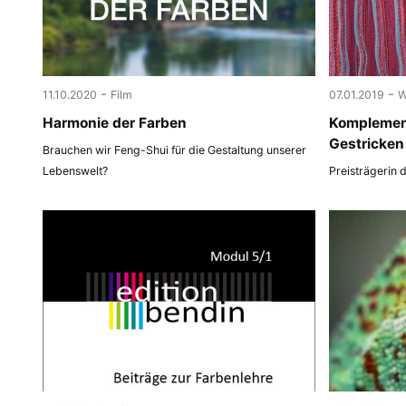
-
-
11.10.2020
Film
07.01.2019
W
Harmonie der Farben
Komplemen
Gestricken
Brauchen wir Feng-Shui für die Gestaltung unserer
Lebenswelt?
Preisträgerin 