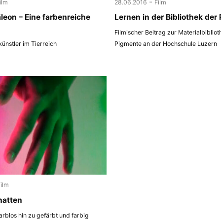
-
ilm
28.06.2016
Film
eon – Eine farbenreiche
Lernen in der Bibliothek der
Filmischer Beitrag zur Materialbiblio
ünstler im Tierreich
Pigmente an der Hochschule Luzern
Film
hatten
arblos hin zu gefärbt und farbig