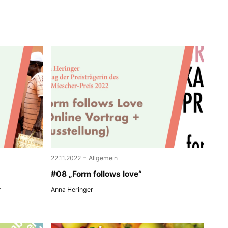
-
22.11.2022
Allgemein
#08 „Form follows love“
r
Anna Heringer