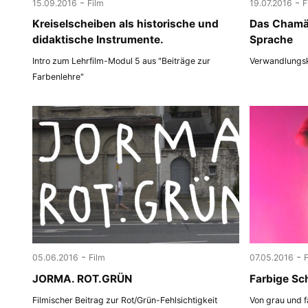
-
-
15.09.2016
Film
19.07.2016
F
Kreiselscheiben als historische und
Das Chamäl
didaktische Instrumente.
Sprache
Intro zum Lehrfilm-Modul 5 aus "Beiträge zur
Verwandlungsk
Farbenlehre"
-
-
05.06.2016
Film
07.05.2016
JORMA. ROT.GRÜN
Farbige Sc
Filmischer Beitrag zur Rot/Grün-Fehlsichtigkeit
Von grau und f