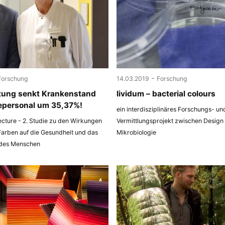
-
Forschung
14.03.2019
Forschung
tung senkt Krankenstand
lividum – bacterial colours
epersonal um 35,37%!
ein interdisziplinäres Forschungs- un
ecture - 2. Studie zu den Wirkungen
Vermittlungsprojekt zwischen Design
Farben auf die Gesundheit und das
Mikrobiologie
 des Menschen