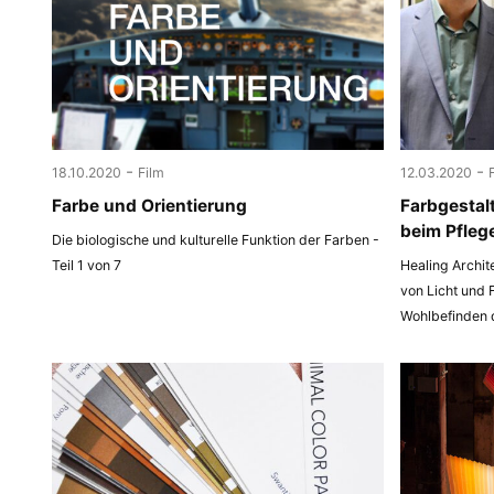
-
-
18.10.2020
Film
12.03.2020
Farbe und Orientierung
Farbgestal
beim Pfleg
Die biologische und kulturelle Funktion der Farben -
Teil 1 von 7
Healing Archit
von Licht und 
Wohlbefinden