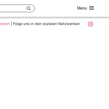
Menu
akt
Ziele und Mitmachen
Was ist colour.education?
Instagram
nieren
|
Folge uns in den sozialen Netzwerken