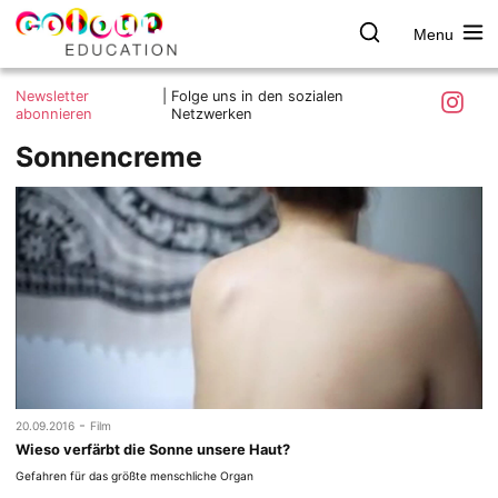
Menu
colour.education
Farbe
Search
Was ist colour.education?
entdecken
Skip
Instagra
Newsletter
|
Folge uns in den sozialen
to
abonnieren
Netzwerken
Ziele und Mitmachen
content
Sonnencreme
Kontakt
Impressum
Datenschutzerklärung
-
20.09.2016
Film
Wieso verfärbt die Sonne unsere Haut?
Gefahren für das größte menschliche Organ