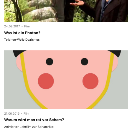
-
24.09.2017
Film
Was ist ein Photon?
Teilchen-Welle Dualismus
-
21.06.2016
Film
Warum wird man rot vor Scham?
Animierter Lehrfilm zur Schamröte