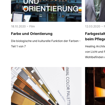
-
-
18.10.2020
Film
12.03.2020
Farbe und Orientierung
Farbgestal
beim Pfleg
Die biologische und kulturelle Funktion der Farben -
Teil 1 von 7
Healing Archit
von Licht und 
Wohlbefinden