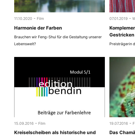
-
-
11.10.2020
Film
07.01.2019
W
Harmonie der Farben
Komplemen
Gestricken
Brauchen wir Feng-Shui für die Gestaltung unserer
Lebenswelt?
Preisträgerin 
-
-
15.09.2016
Film
19.07.2016
F
Kreiselscheiben als historische und
Das Chamäl