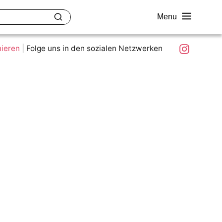
Menu
akt
Ziele und Mitmachen
Was ist colour.education?
Instagram
nieren
|
Folge uns in den sozialen Netzwerken