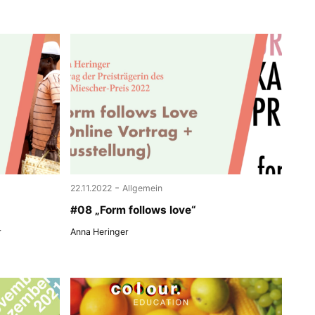
-
22.11.2022
Allgemein
#08 „Form follows love“
r
Anna Heringer