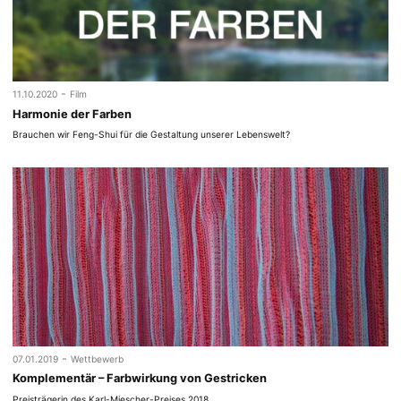
-
11.10.2020
Film
Harmonie der Farben
Brauchen wir Feng-Shui für die Gestaltung unserer Lebenswelt?
-
07.01.2019
Wettbewerb
Komplementär – Farbwirkung von Gestricken
Preisträgerin des Karl-Miescher-Preises 2018