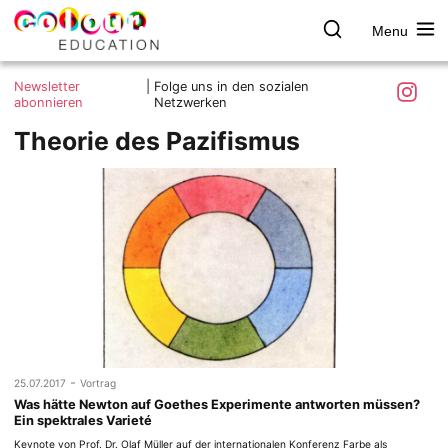
Menu
colour.education
Farbe
Search
Was ist colour.education?
entdecken
Skip
Instagra
Newsletter
|
Folge uns in den sozialen
to
abonnieren
Netzwerken
Ziele und Mitmachen
content
Theorie des Pazifismus
Kontakt
Impressum
Datenschutzerklärung
-
25.07.2017
Vortrag
Was hätte Newton auf Goethes Experimente antworten müssen?
Ein spektrales Varieté
Keynote von Prof. Dr. Olaf Müller auf der internationalen Konferenz Farbe als