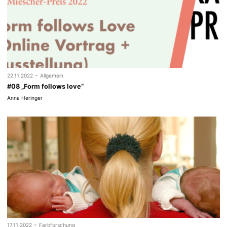
-
22.11.2022
Allgemein
#08 „Form follows love“
Anna Heringer
-
17.11.2022
Farbforschung