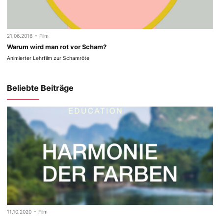
-
21.06.2016
Film
Warum wird man rot vor Scham?
Animierter Lehrfilm zur Schamröte
Beliebte Beiträge
-
11.10.2020
Film