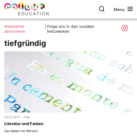
Menu
colour.education
Farbe
Search
Was ist colour.education?
entdecken
Skip
Instagra
Newsletter
|
Folge uns in den sozialen
to
abonnieren
Netzwerken
Ziele und Mitmachen
content
tiefgründig
Kontakt
Impressum
Datenschutzerklärung
-
10.07.2017
Film
Literatur und Farben
Das Malen mit Wörtern