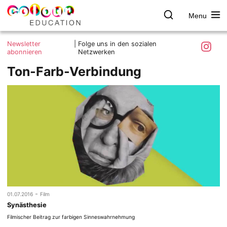
Menu
colour.education
Farbe
Search
Was ist colour.education?
entdecken
Skip
Instagra
Newsletter
|
Folge uns in den sozialen
to
abonnieren
Netzwerken
Ziele und Mitmachen
content
Ton-Farb-Verbindung
Kontakt
Impressum
Datenschutzerklärung
-
01.07.2016
Film
Synästhesie
Filmischer Beitrag zur farbigen Sinneswahrnehmung