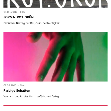
-
05.06.2016
Film
JORMA. ROT.GRÜN
Filmischer Beitrag zur Rot/Grün-Fehlsichtigkeit
-
07.05.2016
Film
Farbige Schatten
Von grau und farblos hin zu gefärbt und farbig