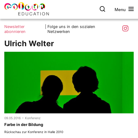
Menu
colour.education
Farbe
Search
Was ist colour.education?
entdecken
Skip
Instagra
Newsletter
|
Folge uns in den sozialen
to
abonnieren
Netzwerken
Ziele und Mitmachen
content
Ulrich Welter
Kontakt
Impressum
Datenschutzerklärung
-
09.05.2016
Konferenz
Farbe in der Bildung
Rückschau zur Konferenz in Halle 2010