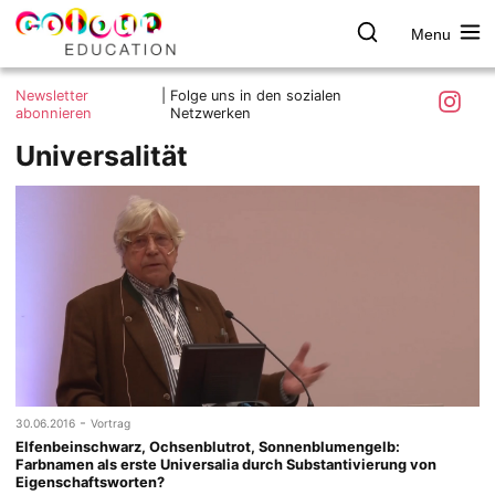
Menu
colour.education
Farbe
Search
Was ist colour.education?
entdecken
Skip
Instagra
Newsletter
|
Folge uns in den sozialen
to
abonnieren
Netzwerken
Ziele und Mitmachen
content
Universalität
Kontakt
Impressum
Datenschutzerklärung
-
30.06.2016
Vortrag
Elfenbeinschwarz, Ochsenblutrot, Sonnenblumengelb:
Farbnamen als erste Universalia durch Substantivierung von
Eigenschaftsworten?