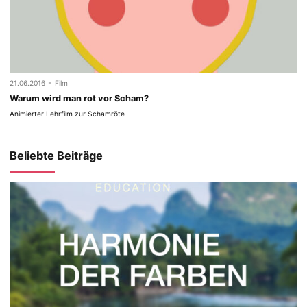
-
21.06.2016
Film
Warum wird man rot vor Scham?
Animierter Lehrfilm zur Schamröte
Beliebte Beiträge