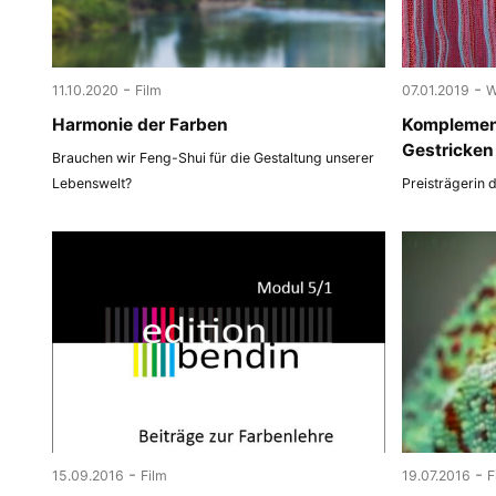
-
-
11.10.2020
Film
07.01.2019
W
Harmonie der Farben
Komplemen
Gestricken
Brauchen wir Feng-Shui für die Gestaltung unserer
Lebenswelt?
Preisträgerin 
-
-
15.09.2016
Film
19.07.2016
F