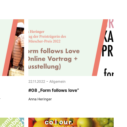
-
22.11.2022
Allgemein
#08 „Form follows love“
r
Anna Heringer