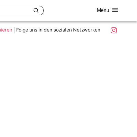
Menu
akt
Ziele und Mitmachen
Was ist colour.education?
Instagram
nieren
|
Folge uns in den sozialen Netzwerken