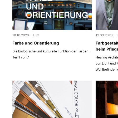
-
-
18.10.2020
Film
12.03.2020
Farbe und Orientierung
Farbgestal
beim Pfleg
Die biologische und kulturelle Funktion der Farben -
Teil 1 von 7
Healing Archit
von Licht und 
Wohlbefinden