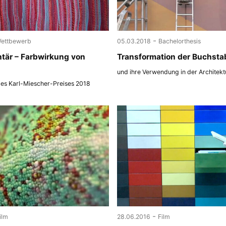
-
ettbewerb
05.03.2018
Bachelorthesis
tär – Farbwirkung von
Transformation der Buchsta
und ihre Verwendung in der Architekt
des Karl-Miescher-Preises 2018
-
ilm
28.06.2016
Film