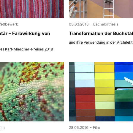
-
ettbewerb
05.03.2018
Bachelorthesis
tär – Farbwirkung von
Transformation der Buchsta
und ihre Verwendung in der Architekt
des Karl-Miescher-Preises 2018
-
ilm
28.06.2016
Film