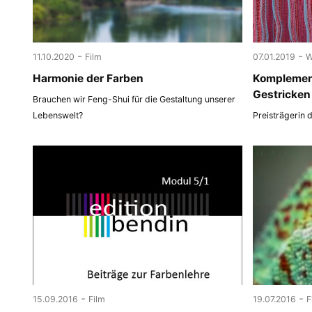
-
-
11.10.2020
Film
07.01.2019
W
Harmonie der Farben
Komplemen
Gestricken
Brauchen wir Feng-Shui für die Gestaltung unserer
Lebenswelt?
Preisträgerin 
-
-
15.09.2016
Film
19.07.2016
F