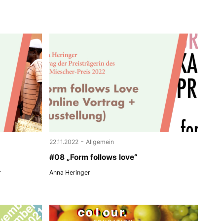
-
22.11.2022
Allgemein
#08 „Form follows love“
r
Anna Heringer