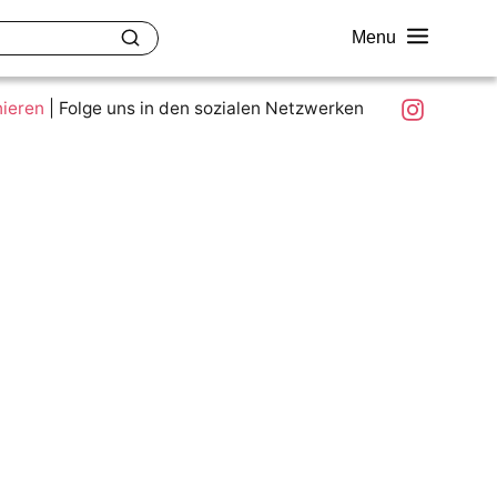
Menu
akt
Ziele und Mitmachen
Was ist colour.education?
Instagram
nieren
|
Folge uns in den sozialen Netzwerken