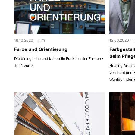
-
-
18.10.2020
Film
12.03.2020
Farbe und Orientierung
Farbgestal
beim Pfleg
Die biologische und kulturelle Funktion der Farben -
Teil 1 von 7
Healing Archit
von Licht und 
Wohlbefinden