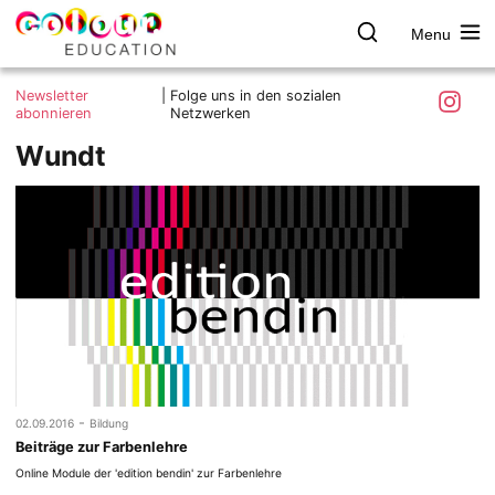
Menu
colour.education
Farbe
Search
Was ist colour.education?
entdecken
Skip
Instagra
Newsletter
|
Folge uns in den sozialen
to
abonnieren
Netzwerken
Ziele und Mitmachen
content
Wundt
Kontakt
Impressum
Datenschutzerklärung
-
02.09.2016
Bildung
Beiträge zur Farbenlehre
Online Module der 'edition bendin' zur Farbenlehre