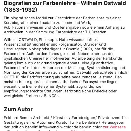
Biografien zur Farbenlehre –
Wilhelm Ostwald
(1853-1932)
Ein biografisches Modul zur Geschichte der Farbenlehre mit einer
Kurzbio­grafie, einer Laudatio zu Leben und Werk,
Publikationshinweisen und Quellenangaben sowie einem Anhang zu
Archivalien in der Sammlung Farbenlehre der TU Dresden.
Wilhelm OSTWALD
,
Philosoph, Naturwissenschaftler,
Wissenschaftstheoretiker und -organisator, Gründer und
Herausgeber, Nobelpreisträger für Chemie (1909), hat für die
Farbenlehre Außerordentliches geleistet. Neben einer aus der
pysikalischen Chemie her motivierten Aufarbeitung der Farbkunde
gelang ihm auch der grundlegende Ansatz, eine ‚Quantitative
Farbenlehre‘ mit dem Anspruch der Messung, Systematisierung und
Normung der Körperfarben zu schaffen. Ostwald betrachtete ähnlich
GOETHE die Farbforschung als seine bedeutendste Leistung. Den
meisten heute gebräuchlichen ästhetischen Farbsysteme liegen
wesentliche Elemente seiner Systematik zugrunde, wie
empfindungsgerechte Stufungen, farbtongleiche Dreiecke oder
wertgleiche Farben (z.B. NCS).
Zum Autor
Eckhard Bendin Architekt / Künstler / Farbdesigner/ Privatdozent für
Gestaltungslehre/ Autor und Kurator für Farbenlehre / Herausgeber
der ‚edition bendin‘ info@bendin-color.de bendin color
zur Webseite