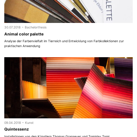
-
30.07.2018
Bachelorthesis
Animal color palette
Analyse der Farbenvielfalt im Tierreich und Entwicklung von Farbkollektionen zur
praktischen Anwendung
-
09.04.2018
Kunst
Quintessenz
Installationen von den Künstlern Thomas Granseuer und Tomislav Topic