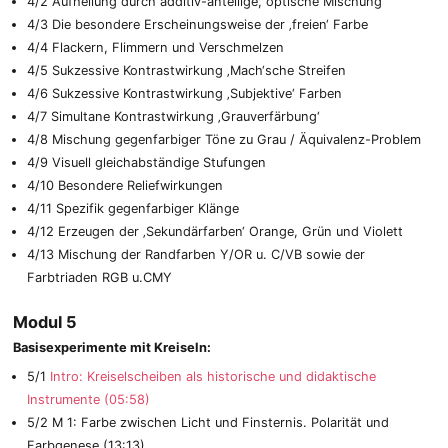
4/2 Aufhellung durch additiv-anteilige, optische Mischung
4/3 Die besondere Erscheinungsweise der ‚freien‘ Farbe
4/4 Flackern, Flimmern und Verschmelzen
4/5 Sukzessive Kontrastwirkung ‚Mach‘sche Streifen
4/6 Sukzessive Kontrastwirkung ‚Subjektive‘ Farben
4/7 Simultane Kontrastwirkung ‚Grauverfärbung‘
4/8 Mischung gegenfarbiger Töne zu Grau / Äquivalenz-Problem
4/9 Visuell gleichabständige Stufungen
4/10 Besondere Reliefwirkungen
4/11 Spezifik gegenfarbiger Klänge
4/12 Erzeugen der ‚Sekundärfarben‘ Orange, Grün und Violett
4/13 Mischung der Randfarben Y/OR u. C/VB sowie der
Farbtriaden RGB u.CMY
Modul 5
Basisexperimente mit Kreiseln:
5/1
Intro: Kreiselscheiben als historische und didaktische
Instrumente (05:58)
5/2 M 1: Farbe zwischen Licht und Finsternis. Polarität und
Farbgenese (13:13)