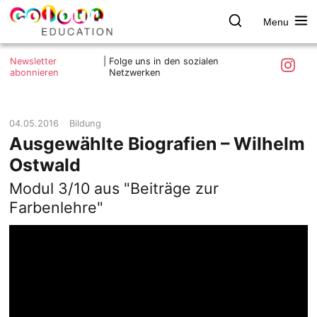
Menu
colour.education
Farbe
Search
Was ist colour.education?
entdecken
Skip
Instagra
Newsletter
|
Folge uns in den sozialen
to
abonnieren
Netzwerken
Ziele und Mitmachen
content
Kontakt
Impressum
04.05.2016
Bildung
Ausgewählte Biografien – Wilhelm
Datenschutzerklärung
Ostwald
Modul 3/10 aus "Beiträge zur
Farbenlehre"