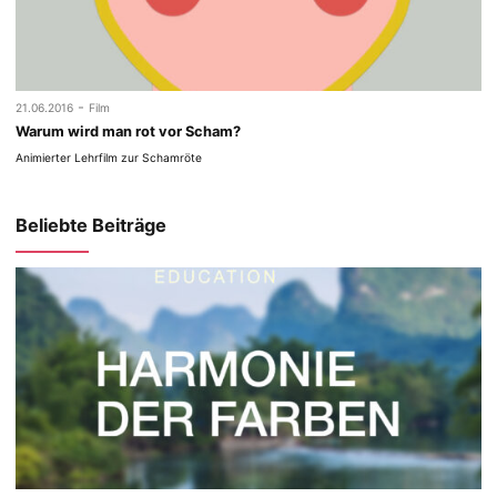
-
21.06.2016
Film
Warum wird man rot vor Scham?
Animierter Lehrfilm zur Schamröte
Beliebte Beiträge