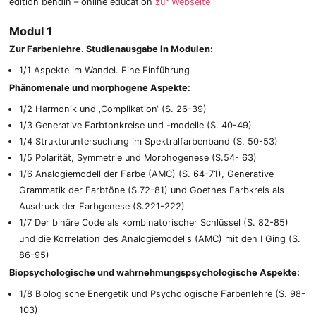
edition bendin – online education
zur Webseite
Modul 1
Zur Farbenlehre. Studienausgabe in Modulen:
1/1 Aspekte im Wandel. Eine Einführung
Phänomenale und morphogene Aspekte:
1/2 Harmonik und ‚Complikation‘ (S. 26-39)
1/3 Generative Farbtonkreise und -modelle (S. 40-49)
1/4 Strukturuntersuchung im Spektralfarbenband (S. 50-53)
1/5 Polarität, Symmetrie und Morphogenese (S.54- 63)
1/6 Analogiemodell der Farbe (AMC) (S. 64-71), Generative
Grammatik der Farbtöne (S.72-81) und Goethes Farbkreis als
Ausdruck der Farbgenese (S.221-222)
1/7 Der binäre Code als kombinatorischer Schlüssel (S. 82-85)
und die Korrelation des Analogiemodells (AMC) mit den I Ging (S.
86-95)
Biopsychologische und wahrnehmungspsychologische Aspekte:
1/8 Biologische Energetik und Psychologische Farbenlehre (S. 98-
103)