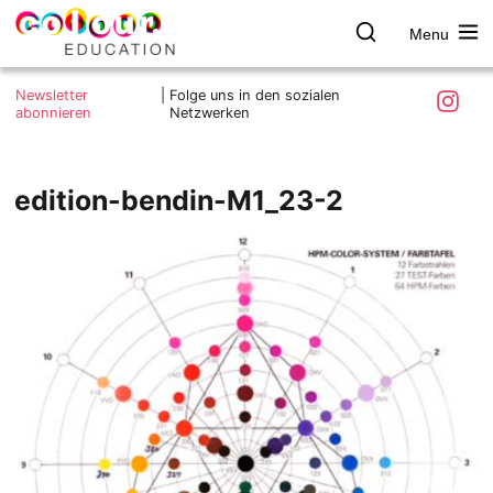
Menu
colour.education
Farbe
Search
Was ist colour.education?
entdecken
Skip
Instagra
Newsletter
|
Folge uns in den sozialen
to
abonnieren
Netzwerken
Ziele und Mitmachen
content
Kontakt
Impressum
edition-bendin-M1_23-2
Datenschutzerklärung