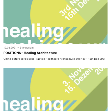
-
12.08.2021
Symposium
POSITIONS – Healing Architecture
Online lecture series Best Practice Healthcare Architecture 3th Nov - 15th Dec 2021