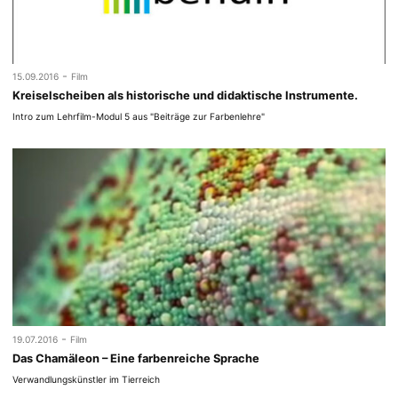
-
15.09.2016
Film
Kreiselscheiben als historische und didaktische Instrumente.
Intro zum Lehrfilm-Modul 5 aus "Beiträge zur Farbenlehre"
-
19.07.2016
Film
Das Chamäleon – Eine farbenreiche Sprache
Verwandlungskünstler im Tierreich