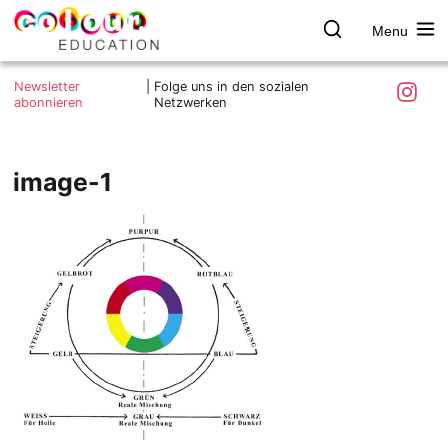
Menu
colour.education
Farbe
Search
Was ist colour.education?
entdecken
Skip
Instagra
Newsletter
|
Folge uns in den sozialen
to
abonnieren
Netzwerken
Ziele und Mitmachen
content
Kontakt
Impressum
image-1
Datenschutzerklärung