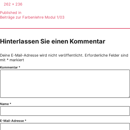
Full
262 × 236
size
Beitragsnavigation
Published in
Beiträge zur Farbenlehre Modul 1/03
Hinterlassen Sie einen Kommentar
Deine E-Mail-Adresse wird nicht veröffentlicht.
Erforderliche Felder sind
mit
*
markiert
Kommentar
*
Name
*
E-Mail-Adresse
*