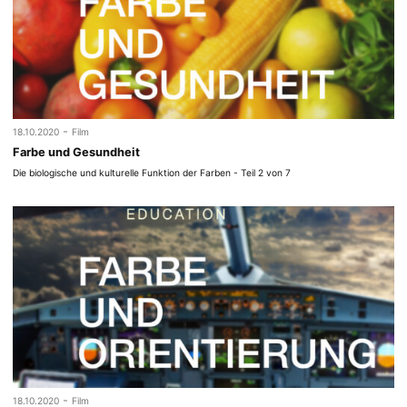
-
18.10.2020
Film
Farbe und Gesundheit
Die biologische und kulturelle Funktion der Farben - Teil 2 von 7
-
18.10.2020
Film