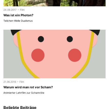
-
24.09.2017
Film
Was ist ein Photon?
Teilchen-Welle Dualismus
-
21.06.2016
Film
Warum wird man rot vor Scham?
Animierter Lehrfilm zur Schamröte
Beliebte Beiträge