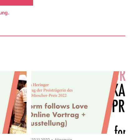
ung.
-
22.11.2022
Allgemein