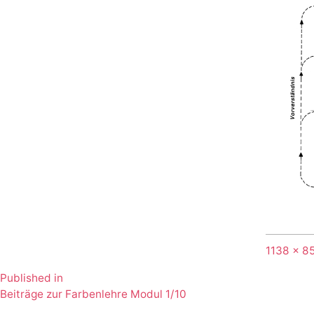
Full
1138 × 8
size
Published in
Beitragsnavigation
Beiträge zur Farbenlehre Modul 1/10