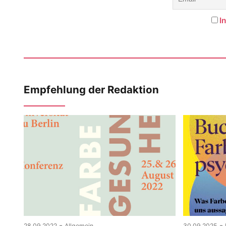
I
Empfehlung der Redaktion
-
-
28.09.2022
Allgemein
30.09.2025