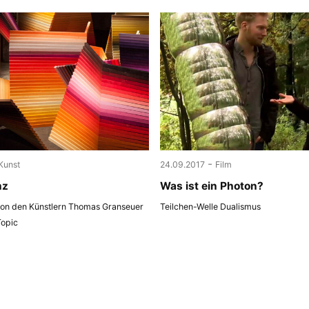
-
Kunst
24.09.2017
Film
nz
Was ist ein Photon?
 von den Künstlern Thomas Granseuer
Teilchen-Welle Dualismus
Topic