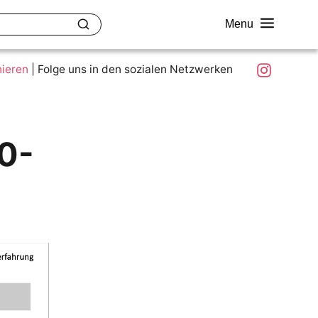
Menu
akt
Ziele und Mitmachen
Was ist colour.education?
Instagram
nieren
|
Folge uns in den sozialen Netzwerken
0-