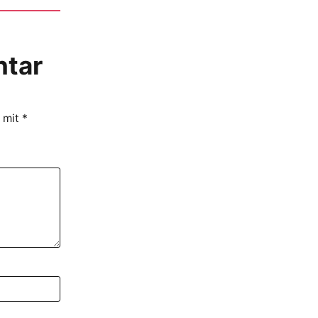
ntar
d mit
*