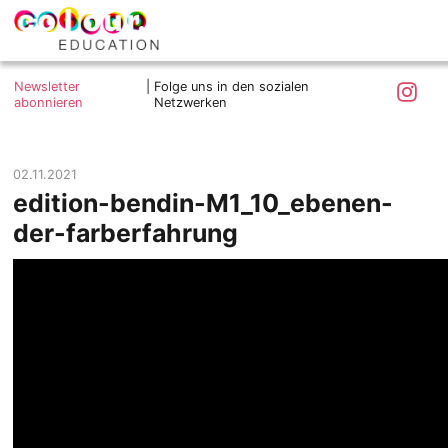
colour.education
Farbe
Search
Was ist colour.education?
entdecken
Skip
Instagra
Newsletter
|
Folge uns in den sozialen
to
abonnieren
Netzwerken
Ziele und Mitmachen
content
Kontakt
Impressum
02.11.2021
edition-bendin-M1_10_ebenen-
Datenschutzerklärung
der-farberfahrung