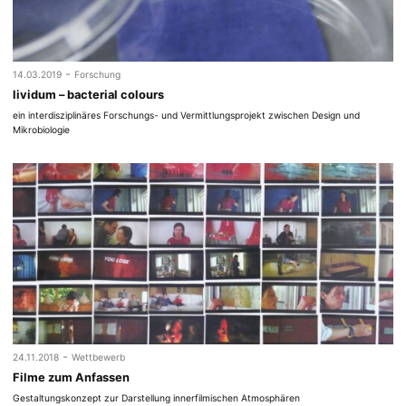
-
14.03.2019
Forschung
lividum – bacterial colours
ein interdisziplinäres Forschungs- und Vermittlungsprojekt zwischen Design und
Mikrobiologie
-
24.11.2018
Wettbewerb
Filme zum Anfassen
Gestaltungskonzept zur Darstellung innerfilmischen Atmosphären