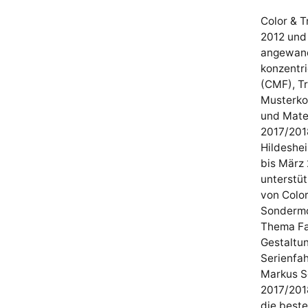
Color & T
2012 und
angewand
konzentri
(CMF), T
Musterkol
und Mate
2017/2018
Hildeshe
bis März 
unterstüt
von Color
Sondermod
Thema Far
Gestaltun
Serienfah
Markus Sc
2017/2018
die beste