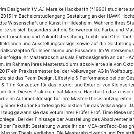
rim Designerin (M.A.) Mareike Hackbarth (*1993) studierte z
 2015 im Bachelorstudiengang Gestaltung an der HAWK Hochs
te Wissenschaft und Kunst in Hildesheim. Während ihres St
erte sie sich besonders auf die Schwerpunkte Farbe und Mat
rendforschung und Zukunftsforschung, Textil- und Oberfläch
lektionen und Ausstellungsdesign, sowie auf die Gestaltung 
rialkonzepten für Innenräume und Fassaden. Im Wintersemes
 erfolgte ihr Masterabschluss als Farbdesignerin an der HA
im. Im Rahmen ihres Masterstudiums absolvierte sie von Okt
2017 ein Praxissemester bei der Volkswagen AG in Wolfsburg.
zte sie das Team Design, Lifestyle & Performance bei der Ge
 & Trim Konzepten für das Interior und Exterior von Kleinseri
ellen. Dieses Praktikum hat Mareike Hackbarth dazu inspiri
be im Automobildesign für ihre Master-Thesis aufzugreifen. 
g einer Exterior Farbdesign Kollektion für das Volkswagen I.D
rzeug gewann sie das Votum ihrer Prüfer Prof. Timo Rieke und
hlegel. Bei der Finissage der Ausstellung des Absolventenj
 der Fakultät Gestaltung wurde ihr der MEA-proTecc-Design-
 Master-Thesis verliehen. Die Masterabsolventin und Preistr