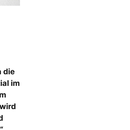
n die
ial im
im
 wird
d
“