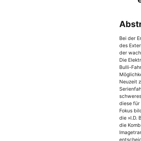
Abst
Bei der E
des Exter
der wachs
Die Elekt
Bulli-Fah
Möglichke
Neuzeit z
Serienfah
schweres 
diese für
Fokus bil
die »I.D.
die Komb
Imagetran
entscheid