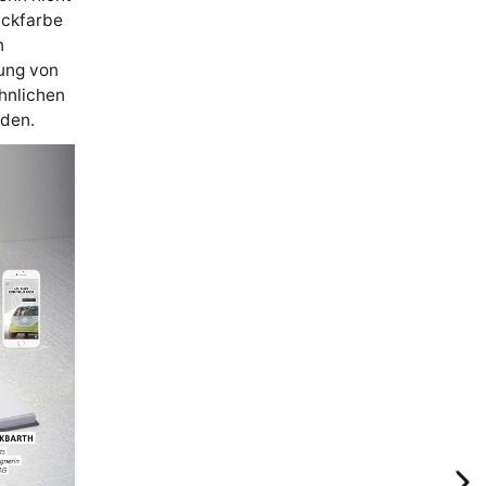
ackfarbe
n
ung von
hnlichen
rden.