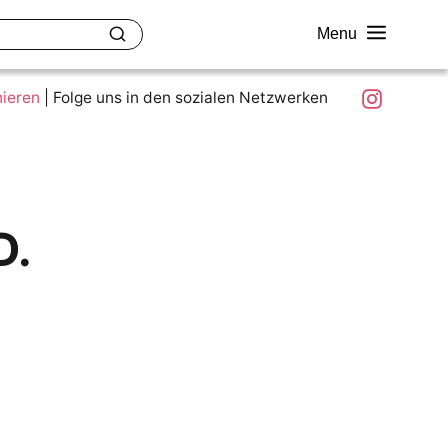
Menu
akt
Ziele und Mitmachen
Was ist colour.education?
Instagram
nieren
|
Folge uns in den sozialen Netzwerken
D.