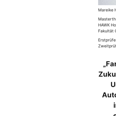
Mareike 
Masterth
HAWK Hoc
Fakultät 
Erstprüfe
Zweitprüf
„Far
Zukun
U
Auto