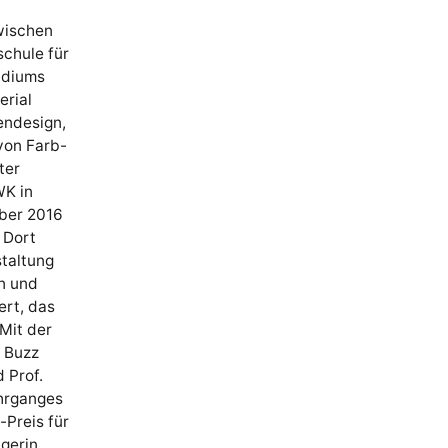
wischen
chule für
udiums
erial
endesign,
von Farb-
ter
WK in
ober 2016
 Dort
staltung
en und
ert, das
Mit der
. Buzz
 Prof.
ahrganges
Preis für
ägerin