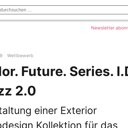
Datenschutzerklärung
Impressum
Kont
Newsletter abon
19
Wettbewerb
or. Future. Series. I.
zz 2.0
altung einer Exterior
design Kollektion für das