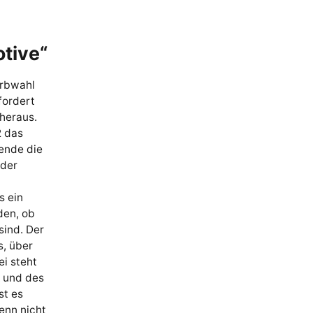
tive“
arbwahl
fordert
heraus.
2 das
fende die
 der
s ein
den, ob
sind. Der
s, über
ei steht
k und des
st es
enn nicht