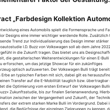
ract „Farbdesign
Kollektion
Automo
ntwicklung eines Automobils spielt die Formensprache und F
ior Designs eine immer wichtiger werdende Rolle. Zusätzlich 
ende Trend zur Individualisierung das Design immer stärker 
roautostudie I.D. Buzz von Volkswagen soll ab dem Jahre 202
rgefühl in die Zukunft tragen. Das bietet uns als Designschaf
it, die gestalterischen Weiterentwicklungen für einen E-Bulli
u erforschen, um das jetzige Showcar für ein zukünftiges
rzeug optisch aufzuwerten. Der Volkswagen Bulli trägt bereit
Erbe an typischen Farben mit sich, dabei gilt es herauszufin
 einen Transfer auf die E-Mobilität tauglich bzw. übertragbar 
det die Optimierung vom ersten Entwurf der Volkswagen Bulli
 Buzz« Zukunftsstudie, bis zur finalen Serienanwendung. Hierb
ination zwischen der Vergangenheit und Zukunft, der Techni
sfers der extrem starken Marke Bulli im Vordergrund. Dabei i
end, die Bedürfnisse der einzelnen Zielgruppen zu kennen, d