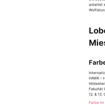
arbeitet 
Wolfsbur
Lob
Mie
Farb
Internati
HAWK – H
Hildeshe
Fakultät 
12. & 13.
Farbe im