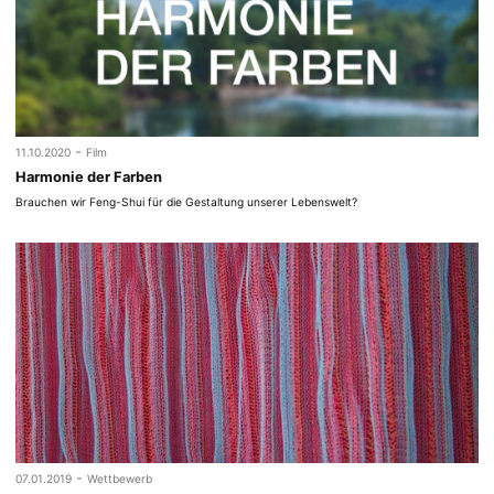
-
11.10.2020
Film
Harmonie der Farben
Brauchen wir Feng-Shui für die Gestaltung unserer Lebenswelt?
-
07.01.2019
Wettbewerb