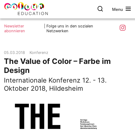
Menu
colour.education
Farbe
Search
Was ist colour.education?
entdecken
Skip
Instagra
Newsletter
|
Folge uns in den sozialen
to
abonnieren
Netzwerken
Ziele und Mitmachen
content
Kontakt
Impressum
05.03.2018
Konferenz
The Value of Color – Farbe im
Datenschutzerklärung
Design
Internationale Konferenz 12. - 13.
Oktober 2018, Hildesheim