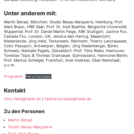
Unter anderem mit:
Martin Benad, München; Studio Besau Marguerre, Hamburg; Prof.
Mark Braun, HBK Saar; Prof. Dr. Axel Buether, Bergische Universität
Wuppertal; Prof. Dr. Daniel Martin Feige, ABK Stuttgart; Justine Fox,
Calzada Fox, London, UK; Jessica den Hartog, Maastricht,
Niederlande; Jörg Held, Texturwerk, Reinheim; Thierry Lescrauwaet,
Color Passport, Antwerpen, Belgien; Jörg Niederberger, Büren,
Schweiz; Nathalie Pagels, Düsseldorf; Prof. Timo Rieke, Hannover;
Tomislav Topic & Thomas Granseuer, Quintessenz, Hannover/Berlin;
Prof. Markus Schlegel, Frankfurt; Axel Voelcker, Ober-Ramstadt;
u.v.m.
Programm
Herunterladen
Kontakt
timo.rieke@hawk.de
/
fadime.karadas@hawk.de
Zu den Personen
Martin Benad
Studio Besau-Marguerre
Prof. Mark Braun