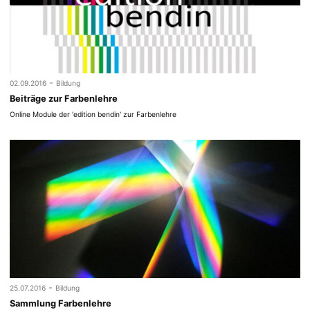
-
02.09.2016
Bildung
Beiträge zur Farbenlehre
Online Module der 'edition bendin' zur Farbenlehre
-
25.07.2016
Bildung
Sammlung Farbenlehre