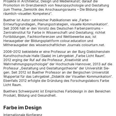
Projekte in Architektur, Design und Medienkunst; darauf die
Promotion im Grenzbereich von Neuropsychologie und Gestaltung
zum Thema „Semiotik des Anschauungsraums – Die Bildung der
räumlich-visuellen Kompetenz“.
Buether ist Autor zahlreicher Publikationen wie „Farbe –
Entwurfsgrundlagen, Planungsstrategien, visuelle Kommunikation“.
Seit 2006 hält er den Vorsitz des Deutschen Farbenzentrums –
Zentralinstitut für Farbe in Wissenschaft und Gestaltung; richtet
Fortbildungen, Fachkonferenzen und Wettbewerbe aus; ist
Herausgeber der Bildungsplattform colour.education und
Mitherausgeber des wissenschaftlichen Journals colourturn.net.
2006–2012 bekleidete er eine Professur an der Burg Giebichenstein
Kunsthochschule Halle (Saale) im Lehrgebiet „Farbe Licht Raum“.
2012 erging der Ruf auf die Professur „Kreativität und
Wahrnehmungspsychologie“ der Hochschule Hannover, 2013 auf die
Pro­fes­sur „Gestal­tung und Gestal­tungs­theo­rie“ der Uni­ver­si­tät Sie­
gen. Seit 2012 ist Buether Professor an der Bergischen Universität
Wuppertal für das Lehrgebiet „Didaktik der Visuellen Kommunikation“.
Ebenfalls 2012 erfolgte die Gründung des Forschungslabors Farbe
Licht Raum.
Buethers Schwerpunkt ist Empirisches Farbdesign in den Bereichen
Produkt, Bildung und Gesundheit.
Farbe im Design
Internationale Konferenz