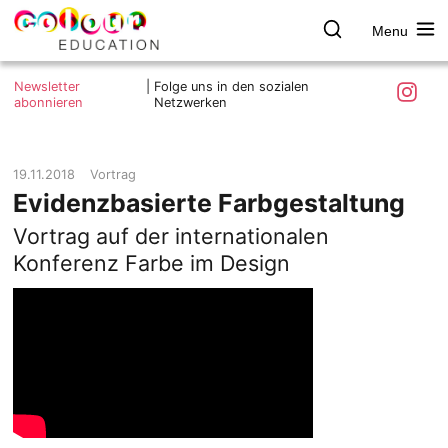
Menu
colour.education
Farbe
Search
Was ist colour.education?
entdecken
Skip
Instagra
Newsletter
|
Folge uns in den sozialen
to
abonnieren
Netzwerken
Ziele und Mitmachen
content
Kontakt
Impressum
19.11.2018
Vortrag
Evidenzbasierte Farbgestaltung
Datenschutzerklärung
Vortrag auf der internationalen
Konferenz Farbe im Design