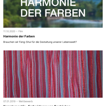
-
11.10.2020
Film
Harmonie der Farben
Brauchen wir Feng-Shui für die Gestaltung unserer Lebenswelt?
-
07.01.2019
Wettbewerb