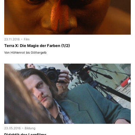
-
23.11.2016
Film
Terra X: Die Magie der Farben (1/2)
Von Höhlenrot bis Göttergelb
-
23.05.2016
Bildung
Didak­tik des Lern­films