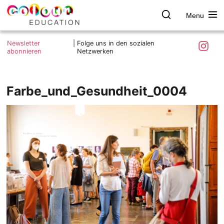
Menu
colour.education
Farbe
Search
Was ist colour.education?
entdecken
Skip
Instagra
Newsletter
|
Folge uns in den sozialen
to
abonnieren
Netzwerken
Ziele und Mitmachen
content
Kontakt
Impressum
Farbe_und_Gesundheit_0004
Datenschutzerklärung