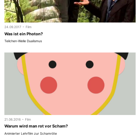
-
24.09.2017
Film
Was ist ein Photon?
Teilchen-Welle Dualismus
-
21.06.2016
Film
Warum wird man rot vor Scham?
Animierter Lehrfilm zur Schamröte